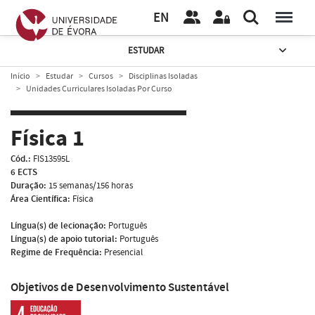
EN
ESTUDAR
Início
Estudar
Cursos
Disciplinas Isoladas
Unidades Curriculares Isoladas Por Curso
Física 1
Cód.:
FIS13595L
6 ECTS
Duração:
15 semanas/156 horas
Área Científica:
Física
Língua(s) de lecionação:
Português
Língua(s) de apoio tutorial:
Português
Regime de Frequência:
Presencial
Objetivos de Desenvolvimento Sustentável