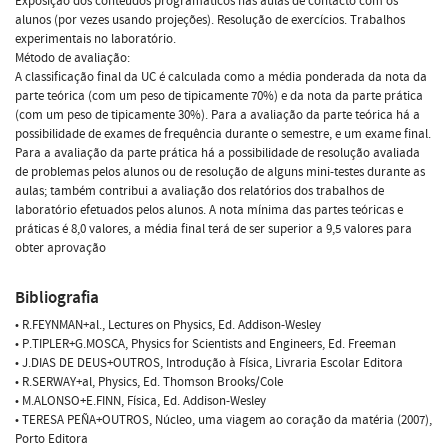
Exposição dos conteúdos programáticos nas aulas de contacto com os
alunos (por vezes usando projeções). Resolução de exercícios. Trabalhos
experimentais no laboratório.
Método de avaliação:
A classificação final da UC é calculada como a média ponderada da nota da
parte teórica (com um peso de tipicamente 70%) e da nota da parte prática
(com um peso de tipicamente 30%). Para a avaliação da parte teórica há a
possibilidade de exames de frequência durante o semestre, e um exame final.
Para a avaliação da parte prática há a possibilidade de resolução avaliada
de problemas pelos alunos ou de resolução de alguns mini-testes durante as
aulas; também contribui a avaliação dos relatórios dos trabalhos de
laboratório efetuados pelos alunos. A nota mínima das partes teóricas e
práticas é 8,0 valores, a média final terá de ser superior a 9,5 valores para
obter aprovação
Bibliografia
• R.FEYNMAN+al., Lectures on Physics, Ed. Addison-Wesley
• P.TIPLER+G.MOSCA, Physics for Scientists and Engineers, Ed. Freeman
• J.DIAS DE DEUS+OUTROS, Introdução à Física, Livraria Escolar Editora
• R.SERWAY+al, Physics, Ed. Thomson Brooks/Cole
• M.ALONSO+E.FINN, Física, Ed. Addison-Wesley
• TERESA PEÑA+OUTROS, Núcleo, uma viagem ao coração da matéria (2007),
Porto Editora