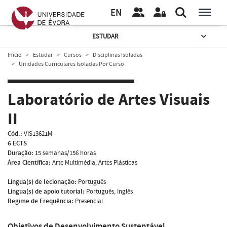
EN
ESTUDAR
Início
Estudar
Cursos
Disciplinas Isoladas
Unidades Curriculares Isoladas Por Curso
Laboratório de Artes Visuais
II
Cód.:
VIS13621M
6 ECTS
Duração:
15 semanas/156 horas
Área Científica:
Arte Multimédia, Artes Plásticas
Língua(s) de lecionação:
Português
Língua(s) de apoio tutorial:
Português, Inglês
Regime de Frequência:
Presencial
Objetivos de Desenvolvimento Sustentável