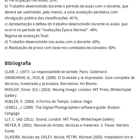
a) Participação nas aulas: 20%;
b) Trabalho desenvolvido durante o período de aulas com o docente, que
deverá ser submetido, pelo menos, a uma avaliação periódica com
divulgação pública das classificações: 40 %;
c) Apresentação e defesa do trabalho desenvolvido durante as aulas, que
ocorre no período de "Avaliações Época Normal": 40%.
Regime de avaliação final:
d) Trabalho desenvolvido nas aulas com o docente: 40%;
e) Realização de prova com base nos conteúdos leccionados: 60%.
Bibliografia
CLAIR, J. (1977). La responsabilité de lartiste. Paris: Gallimard.
GRABOWSKI, B.; FICK, B. (2009). El Grabado y la Impressión  Guia completa de
técnicas, materiales y processos. Barcelona: Art Blume.
KHOLEIF, Omar (Ed.) (2015). Moving Image. London: MIT Press, Whitechapel
Gallery.
KUBLER, G. (2004). A Forma do Tempo. Lisboa: Vega.
LEWELL, J. (2009). The Digital Photographers software guide. Boston:
Cengage.
LLY, C. (ed) (2011). Sound, London: MIT Press, Whitechapel Gallery.
MEYER, R. (2002). Manual do Artista, técnicas e materiais. S. Paulo: Martins
Fonte.
OLIVEIRA, Nicolas de; OXLEY, Nicola; PETRY, Michael (2003). Installation Art in