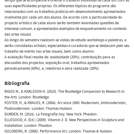
tempo que se acompanha e orienta o trabalho individual de cada um com as
suas especificidades próprias. Os diferentes tópicos do programa são
relacionados com os trabalhos práticos em desenvolvimento apresentados
oralmente por cada um dos alunos. De acordo com a particularidade do
projecto artístico de cada aluno serão também levantadas questões de
interesse comum, e apresentados exemplos de enquadramento no contexto
das artes visuais.
Ao longo do semestre realizam-se visitas de estudo workshops e palestras, e
serão convidadas artistas, especialistas e curadores que se destacam pelo seu
trabalho de mérito nas artes visuais, bem como alumni.
A avaliação final resulta de: assiduidade (20%); contribuição para as
discussões dos projectos; exposição oral; trabalhos apresentados
periodicamente (60%), e; relatórios e obra realizada (20%).
Bibliografia
BIGGS M., & KARLSSON H. (2010). The Routledge Companion to Research in
the Arts. London: Routledge.
FOSTER, H., & KRAUSS, R. (2004). Art since 1900: Modernism, Antimodernism,
Postmodernism. London: Thames Hudson.
DURDEN, M. (2015). La Fotografía hoy. New York: Phaidon.
ELLEGOOD, A. (Ed.) (2009). Vitamin 3  D. New Perspectives in Sculpture and
Installation. London: Phaidon.
GOLDBERG, R. (2006). Performance Art. London: Thames & Hudson.