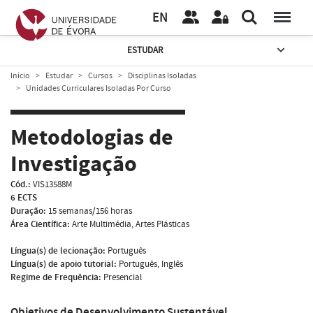
EN
ESTUDAR
Início
Estudar
Cursos
Disciplinas Isoladas
Unidades Curriculares Isoladas Por Curso
Metodologias de
Investigação
Cód.:
VIS13588M
6 ECTS
Duração:
15 semanas/156 horas
Área Científica:
Arte Multimédia, Artes Plásticas
Língua(s) de lecionação:
Português
Língua(s) de apoio tutorial:
Português, Inglês
Regime de Frequência:
Presencial
Objetivos de Desenvolvimento Sustentável