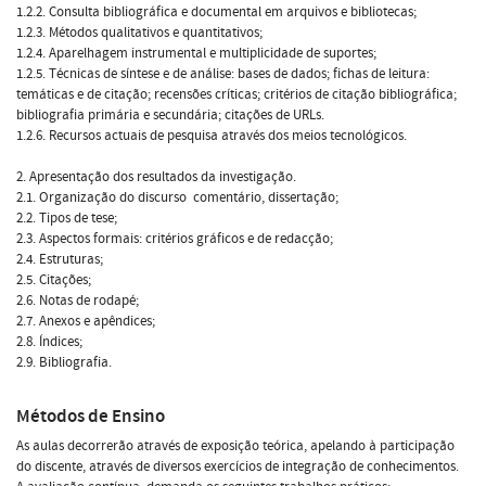
1.2.2. Consulta bibliográfica e documental em arquivos e bibliotecas;
1.2.3. Métodos qualitativos e quantitativos;
1.2.4. Aparelhagem instrumental e multiplicidade de suportes;
1.2.5. Técnicas de síntese e de análise: bases de dados; fichas de leitura:
temáticas e de citação; recensões críticas; critérios de citação bibliográfica;
bibliografia primária e secundária; citações de URLs.
1.2.6. Recursos actuais de pesquisa através dos meios tecnológicos.
2. Apresentação dos resultados da investigação.
2.1. Organização do discurso  comentário, dissertação;
2.2. Tipos de tese;
2.3. Aspectos formais: critérios gráficos e de redacção;
2.4. Estruturas;
2.5. Citações;
2.6. Notas de rodapé;
2.7. Anexos e apêndices;
2.8. Índices;
2.9. Bibliografia.
Métodos de Ensino
As aulas decorrerão através de exposição teórica, apelando à participação
do discente, através de diversos exercícios de integração de conhecimentos.