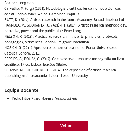
Pearson Longman.
Carvalho, M. (org.) (1994). Metodologia científica: fundamentos e técnicas:
construindo o saber. 4.a ed. Campinas: Papirus.
BUTT, D. (2017). Artistic research in the future Academy. Bristol: Intellect Ltd.
HANNULA, M.; SUORANTA, J., VADÉN, T. (2014). Artistic research methodology:
narrative, power and the public. N.Y.: Peter Lang.
NELSON, R. (2013). Practice as research in the arts: principles, protocols,
pedagogies, resistances. London: Palgrave Macmillan.
NOSICH, G. (2011). Aprender a pensar criticamente. Porto: Universidade
Católica Editora, 2011.
PEREIRA, A.; POUPA, C. (2012). Como escrever uma tese monografia ou livro
científico. 5.ª ed. Lisboa: Edições Sílabo.
SCHWAB, M.; BORGDORFF, H. (2014). The exposition of artistic research:
publishing art in academia. Leiden: Leiden University.
Equipa Docente
Pedro Filipe Russo Moreira
[responsável]
Voltar