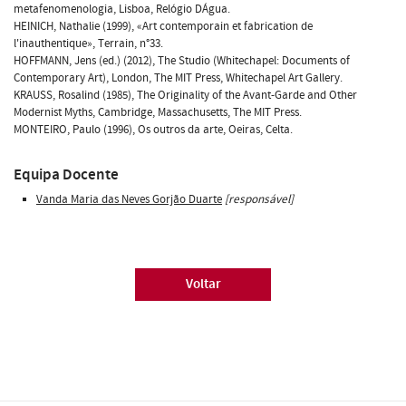
metafenomenologia, Lisboa, Relógio DÁgua.
HEINICH, Nathalie (1999), «Art contemporain et fabrication de
l'inauthentique», Terrain, n°33.
HOFFMANN, Jens (ed.) (2012), The Studio (Whitechapel: Documents of
Contemporary Art), London, The MIT Press, Whitechapel Art Gallery.
KRAUSS, Rosalind (1985), The Originality of the Avant-Garde and Other
Modernist Myths, Cambridge, Massachusetts, The MIT Press.
MONTEIRO, Paulo (1996), Os outros da arte, Oeiras, Celta.
Equipa Docente
Vanda Maria das Neves Gorjão Duarte
[responsável]
Voltar