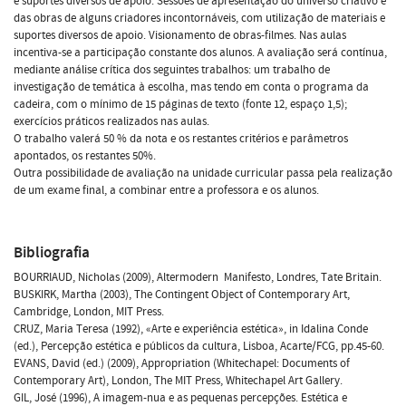
e suportes diversos de apoio. Sessões de apresentação do universo criativo e
das obras de alguns criadores incontornáveis, com utilização de materiais e
suportes diversos de apoio. Visionamento de obras-filmes. Nas aulas
incentiva-se a participação constante dos alunos. A avaliação será contínua,
mediante análise crítica dos seguintes trabalhos: um trabalho de
investigação de temática à escolha, mas tendo em conta o programa da
cadeira, com o mínimo de 15 páginas de texto (fonte 12, espaço 1,5);
exercícios práticos realizados nas aulas.
O trabalho valerá 50 % da nota e os restantes critérios e parâmetros
apontados, os restantes 50%.
Outra possibilidade de avaliação na unidade curricular passa pela realização
de um exame final, a combinar entre a professora e os alunos.
Bibliografia
BOURRIAUD, Nicholas (2009), Altermodern  Manifesto, Londres, Tate Britain.
BUSKIRK, Martha (2003), The Contingent Object of Contemporary Art,
Cambridge, London, MIT Press.
CRUZ, Maria Teresa (1992), «Arte e experiência estética», in Idalina Conde
(ed.), Percepção estética e públicos da cultura, Lisboa, Acarte/FCG, pp.45-60.
EVANS, David (ed.) (2009), Appropriation (Whitechapel: Documents of
Contemporary Art), London, The MIT Press, Whitechapel Art Gallery.
GIL, José (1996), A imagem-nua e as pequenas percepções. Estética e