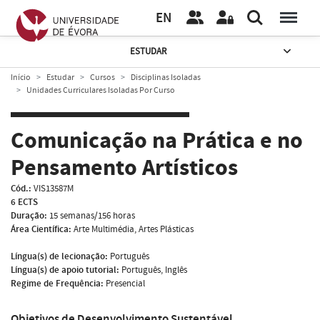
EN
ESTUDAR
Início
Estudar
Cursos
Disciplinas Isoladas
Unidades Curriculares Isoladas Por Curso
Comunicação na Prática e no
Pensamento Artísticos
Cód.:
VIS13587M
6 ECTS
Duração:
15 semanas/156 horas
Área Científica:
Arte Multimédia, Artes Plásticas
Língua(s) de lecionação:
Português
Língua(s) de apoio tutorial:
Português, Inglês
Regime de Frequência:
Presencial
Objetivos de Desenvolvimento Sustentável