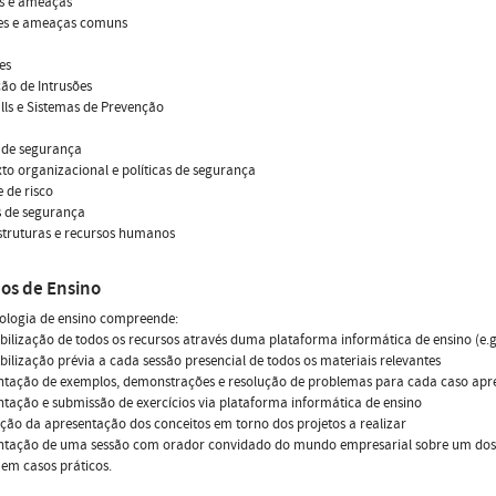
es e ameaças
ues e ameaças comuns
es
ção de Intrusões
alls e Sistemas de Prevenção
 de segurança
xto organizacional e políticas de segurança
e de risco
s de segurança
estruturas e recursos humanos
os de Ensino
ologia de ensino compreende:
ibilização de todos os recursos através duma plataforma informática de ensino (e.g
ibilização prévia a cada sessão presencial de todos os materiais relevantes
entação de exemplos, demonstrações e resolução de problemas para cada caso apr
ntação e submissão de exercícios via plataforma informática de ensino
ação da apresentação dos conceitos em torno dos projetos a realizar
entação de uma sessão com orador convidado do mundo empresarial sobre um dos t
 em casos práticos.