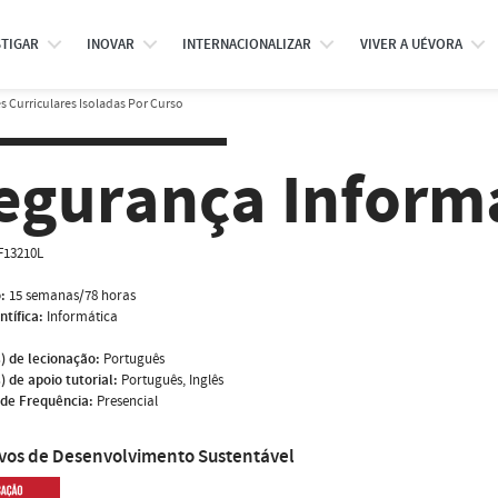
STIGAR
INOVAR
INTERNACIONALIZAR
VIVER A UÉVORA
 Curriculares Isoladas Por Curso
egurança Inform
F13210L
:
15 semanas/78 horas
ntífica:
Informática
) de lecionação:
Português
) de apoio tutorial:
Português, Inglês
de Frequência:
Presencial
ivos de Desenvolvimento Sustentável