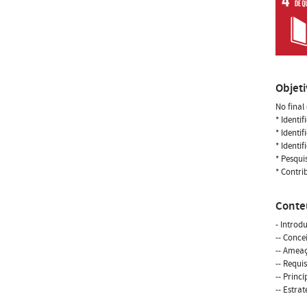
Objet
No final
* Identi
* Identi
* Identi
* Pesqui
* Contri
Conte
- Introd
-- Conce
-- Ameaç
-- Requi
-- Princ
-- Estra