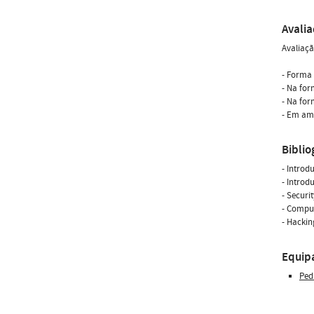
Avali
Avaliaçã
- Forma 
- Na for
- Na for
- Em amb
Biblio
- Introd
- Introd
- Securi
- Comput
- Hackin
Equip
Ped