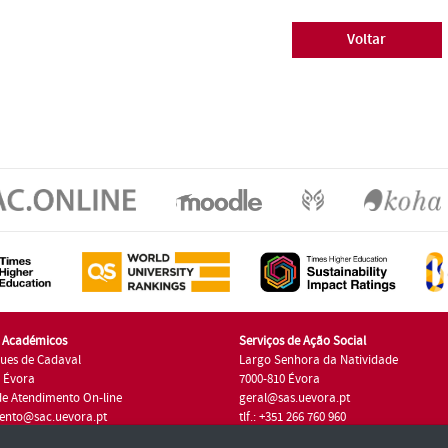
Voltar
s Académicos
Serviços de Ação Social
ues de Cadaval
Largo Senhora da Natividade
7 Évora
7000-810 Évora
de Atendimento On-line
geral@sas.uevora.pt
ento@sac.uevora.pt
tlf.: +351 266 760 960
1 266 760 220