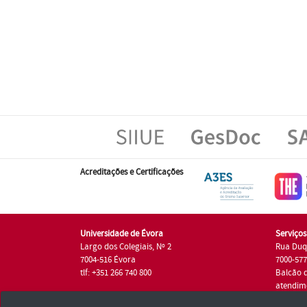
Acreditações e Certificações
Universidade de Évora
Serviço
Largo dos Colegiais, Nº 2
Rua Duq
7004-516 Évora
7000-57
tlf: +351 266 740 800
Balcão 
atendim
tlf.: +35