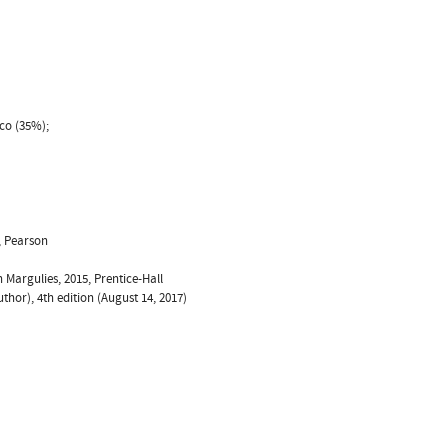
co (35%);
, Pearson
 Margulies, 2015, Prentice-Hall
thor), 4th edition (August 14, 2017)