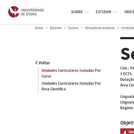
SOBRE
ESTUDAR
INVE
Início
Estudar
Cursos
Disciplinas Isoladas
Unidades
S
Voltar
Cód.:
IN
Unidades Curriculares Isoladas Por
3 ECTS
Curso
Duração
Unidades Curriculares Isoladas Por
Área Cie
Área Científica
Língua(s
Língua(s
Regime 
Objet