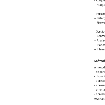
- Ataqu
-- Ataq
- Intrusõ
-- Detec
-- Firew
- Gestão
-- Conte
-- Anális
-- Plano
-- Infra
Métod
A metod
- dispon
- dispon
- apres
- aprese
- orient
- apres
técnicas