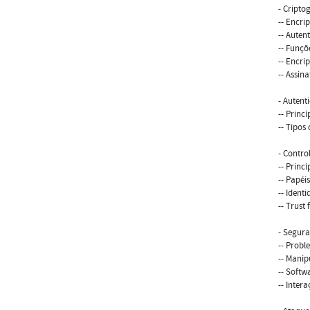
- Cripto
-- Encri
-- Aute
-- Funçõ
-- Encri
-- Assin
- Autent
-- Princ
-- Tipos
- Contro
-- Princ
-- Papéis
-- Ident
-- Trust
- Segur
-- Prob
-- Manip
-- Softw
-- Inter