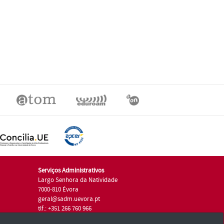
Serviços Administrativos
Largo Senhora da Natividade
7000-810 Évora
geral@sadm.uevora.pt
tlf.: +351 266 760 966