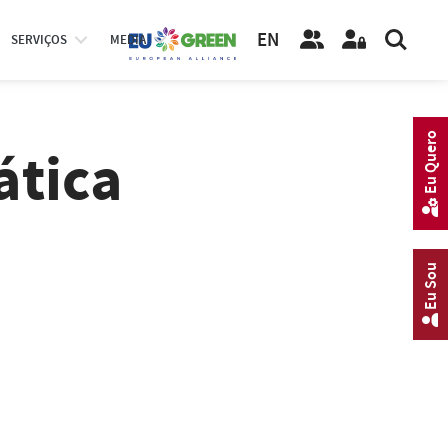
EN
SERVIÇOS
MEDIA
Eu Quero
ática
Eu Sou