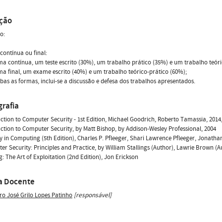
ação
o:
contínua ou final:
ma contínua, um teste escrito (30%), um trabalho prático (35%) e um trabalho teóri
ma final, um exame escrito (40%) e um trabalho teórico-prático (60%);
as as formas, inclui-se a discussão e defesa dos trabalhos apresentados.
grafia
uction to Computer Security - 1st Edition, Michael Goodrich, Roberto Tamassia, 2014
uction to Computer Security, by Matt Bishop, by Addison-Wesley Professional, 2004
ty in Computing (5th Edition), Charles P. Pfleeger, Shari Lawrence Pfleeger, Jonathan
er Security: Principles and Practice, by William Stallings (Author), Lawrie Brown (Au
g: The Art of Exploitation (2nd Edition), Jon Erickson
a Docente
ro José Grilo Lopes Patinho
[responsável]