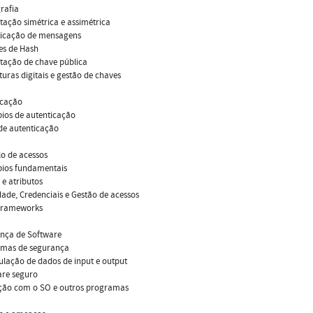
grafia
ptação simétrica e assimétrica
nticação de mensagens
es de Hash
ptação de chave pública
aturas digitais e gestão de chaves
icação
ípios de autenticação
 de autenticação
lo de acessos
ípios fundamentais
 e atributos
idade, Credenciais e Gestão de acessos
 frameworks
ança de Software
lemas de segurança
ulação de dados de input e output
are seguro
ação com o SO e outros programas