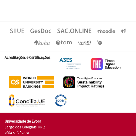
Acreditações e Certificações
Universidade de Évora
Largo dos Colegiais, Nº 2
7004-516 Évora