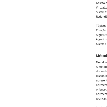
Gestão 
Virtuali
Sistemas
Redundâ
Tópicos 
Criação 
Algorit
Algorit
Sistema 
Métod
Metodolo
A metod
disponib
disponib
apresen
apresent
orientaç
apresen
técnicas