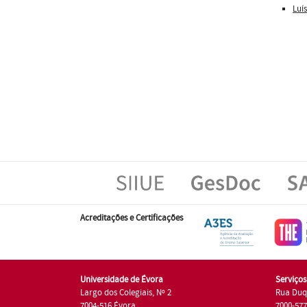
Luí
Acreditações e Certificações
Universidade de Évora
Serviço
Largo dos Colegiais, Nº 2
Rua Duq
7004-516 Évora
7000-57