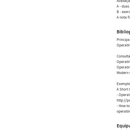
Avaliaçã
A - duas
B - exer
A nota 
Biblio
Principal
Operatin
Consulta
Operatin
Operatin
Modern O
Exemplos
A Short 
- Operat
http://p
- How to
operati
Equip