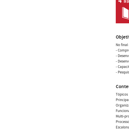
Objet
No final
- Compre
- Desenv
- Desenv
- Capaci
- Pesqui
Conte
Tópicos 
Principa
Organiza
Funcion
Multi-pr
Processo
Escalon