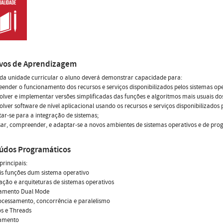
ivos de Aprendizagem
 da unidade curricular o aluno deverá demonstrar capacidade para:
ender o funcionamento dos recursos e serviços disponibilizados pelos sistemas ope
olver e implementar versões simplificadas das funções e algoritmos mais usuais dos
olver software de nível aplicacional usando os recursos e serviços disponibilizados 
tar-se para a integração de sistemas;
sar, compreender, e adaptar-se a novos ambientes de sistemas operativos e de pr
údos Programáticos
principais:
is funções dum sistema operativo
ção e arquiteturas de sistemas operativos
amento Dual Mode
ocessamento, concorrência e paralelismo
s e Threads
amento