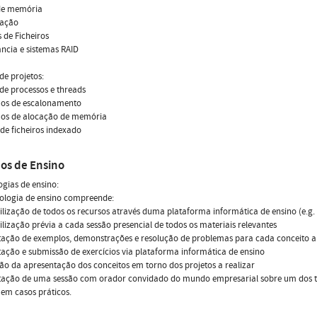
de memória
zação
 de Ficheiros
ncia e sistemas RAID
de projetos:
de processos e threads
mos de escalonamento
mos de alocação de memória
de ficheiros indexado
os de Ensino
gias de ensino:
ologia de ensino compreende:
ilização de todos os recursos através duma plataforma informática de ensino (e.g.
ilização prévia a cada sessão presencial de todos os materiais relevantes
tação de exemplos, demonstrações e resolução de problemas para cada conceito 
ação e submissão de exercícios via plataforma informática de ensino
ão da apresentação dos conceitos em torno dos projetos a realizar
tação de uma sessão com orador convidado do mundo empresarial sobre um dos tó
 em casos práticos.