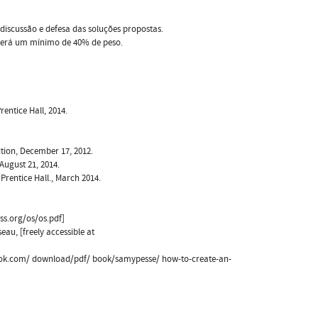
discussão e defesa das soluções propostas.
terá um mínimo de 40% de peso.
rentice Hall, 2014.
tion, December 17, 2012.
August 21, 2014.
rentice Hall., March 2014.
ss.org/os/os.pdf]
au, [freely accessible at
book.com/ download/pdf/ book/samypesse/ how-to-create-an-