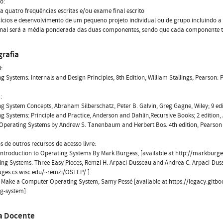
o:
 a quatro frequências escritas e/ou exame final escrito
cícios e desenvolvimento de um pequeno projeto individual ou de grupo incluindo a 
final será a média ponderada das duas componentes, sendo que cada componente 
grafia
:
g Systems: Internals and Design Principles, 8th Edition, William Stallings, Pearson: P
:
g System Concepts, Abraham Silberschatz, Peter B. Galvin, Greg Gagne, Wiley; 9 edi
g Systems: Principle and Practice, Anderson and Dahlin,Recursive Books; 2 edition, 
perating Systems by Andrew S. Tanenbaum and Herbert Bos. 4th edition, Pearson P
 de outros recursos de acesso livre:
Introduction to Operating Systems By Mark Burgess, [available at http://markburge
ing Systems: Three Easy Pieces, Remzi H. Arpaci-Dusseau and Andrea C. Arpaci-Dusse
ages.cs.wisc.edu/~remzi/OSTEP/ ]
 Make a Computer Operating System, Samy Pessé [available at https://legacy.git
ng-system]
a Docente