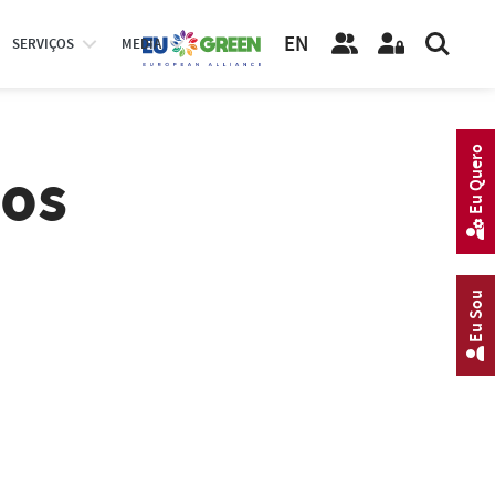
EN
SERVIÇOS
MEDIA
Eu Quero
vos
Eu Sou