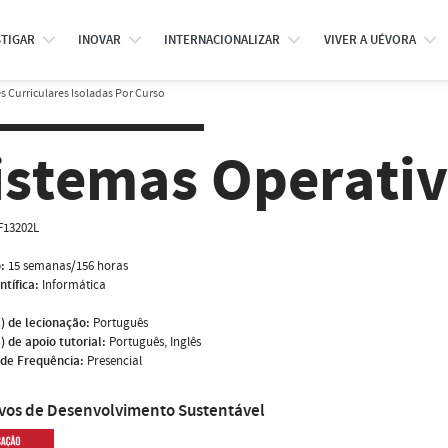
STIGAR
INOVAR
INTERNACIONALIZAR
VIVER A UÉVORA
 Curriculares Isoladas Por Curso
istemas Operati
F13202L
:
15 semanas/156 horas
ntífica:
Informática
) de lecionação:
Português
) de apoio tutorial:
Português, Inglês
de Frequência:
Presencial
ivos de Desenvolvimento Sustentável