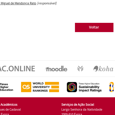
s Miguel de Mendonça Rato
[responsável]
Voltar
s Académicos
Serviços de Ação Social
ues de Cadaval
Largo Senhora da Natividade
7 Évora
7000-810 Évora