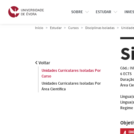
SOBRE
ESTUDAR
INVE
Início
Estudar
Cursos
Disciplinas Isoladas
Unidades
S
Voltar
Cód.:
IN
Unidades Curriculares Isoladas Por
6 ECTS
Curso
Duração
Unidades Curriculares Isoladas Por
Área Cie
Área Científica
Língua(s
Língua(s
Regime 
Objet