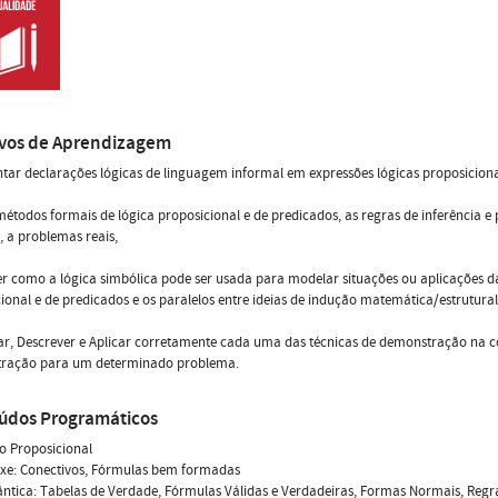
ivos de Aprendizagem
tar declarações lógicas de linguagem informal em expressões lógicas proposiciona
métodos formais de lógica proposicional e de predicados, as regras de inferência e 
, a problemas reais,
r como a lógica simbólica pode ser usada para modelar situações ou aplicações da v
ional e de predicados e os paralelos entre ideias de indução matemática/estrutural
car, Descrever e Aplicar corretamente cada uma das técnicas de demonstração na 
ração para um determinado problema.
údos Programáticos
lo Proposicional
axe: Conectivos, Fórmulas bem formadas
ntica: Tabelas de Verdade, Fórmulas Válidas e Verdadeiras, Formas Normais, Regra