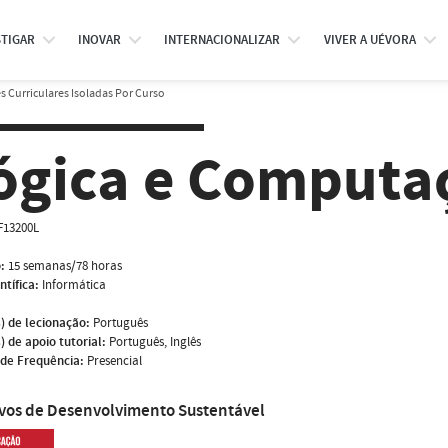
STIGAR
INOVAR
INTERNACIONALIZAR
VIVER A UÉVORA
 Curriculares Isoladas Por Curso
ógica e Computa
F13200L
:
15 semanas/78 horas
ntífica:
Informática
) de lecionação:
Português
) de apoio tutorial:
Português, Inglês
de Frequência:
Presencial
ivos de Desenvolvimento Sustentável