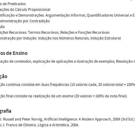
lo de Predicados
tações do Cálculo Proposicional
tificação e Demonstrações: Argumentação Informal, Quantificadores Universal e 
 Demonstração por Contradição
são
nições Recursivas: Termos Recursivos, Relações e Funções Recursivas
nstração por Indução: Indução nos Números Naturais, Indução Estrutural
os de Ensino
ação de conteúdos, explicação de aplicações e ilustração de exemplos; Resolução 
ação
ção contínua consiste em duas frequências (10 valores cada; 20 valores total = 100% 
ção final consiste na realização de um exame (20 valores = 100% da nota final).
grafia
 J. Russell and Peter Norvig, Artificial Intelligence: A Modern Approach, 2009 (3rd Ed.)
o J. Franco de Oliveira, Lógica e Aritmética, 2004