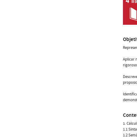
Objet
Represen
Aplicar 
rigoroso
Descreve
proposic
Identifi
demonst
Conte
1. Cálcu
1.1 Sint
1.2 Semâ