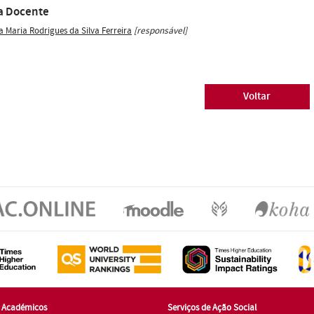
a Docente
ia Maria Rodrigues da Silva Ferreira
[responsável]
Voltar
s Académicos
Serviços de Ação Social