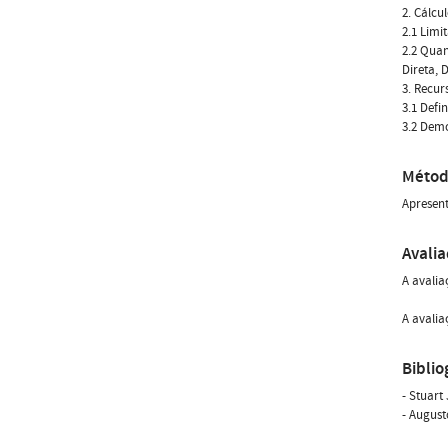
2. Cálcu
2.1 Limi
2.2 Quan
Direta,
3. Recur
3.1 Defi
3.2 Demo
Métod
Apresent
Avali
A avalia
A avalia
Biblio
- Stuart
- August