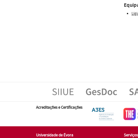
Equip
Líg
Acreditações e Certificações
Universidade de Évora
Serviço