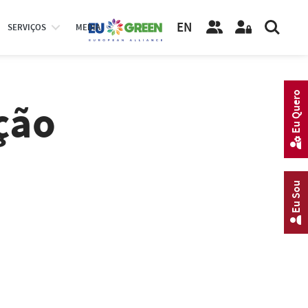
EN
SERVIÇOS
MEDIA
Eu Quero
ção
Eu Sou