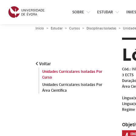
SOBRE
ESTUDAR
INVE
Início
Estudar
Cursos
Disciplinas Isoladas
Unidades
L
Voltar
Cód.:
IN
Unidades Curriculares Isoladas Por
3 ECTS
Curso
Duração
Unidades Curriculares Isoladas Por
Área Cie
Área Científica
Língua(s
Língua(s
Regime 
Objet