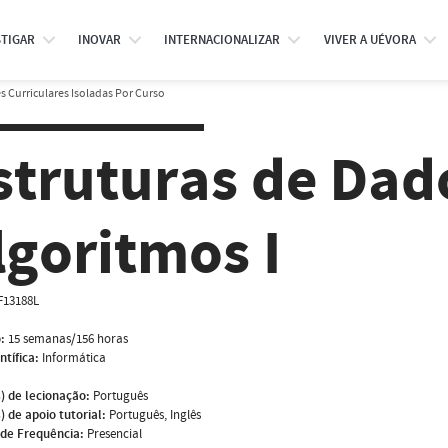
STIGAR
INOVAR
INTERNACIONALIZAR
VIVER A UÉVORA
 Curriculares Isoladas Por Curso
struturas de Dad
lgoritmos I
F13188L
:
15 semanas/156 horas
ntífica:
Informática
) de lecionação:
Português
) de apoio tutorial:
Português, Inglês
de Frequência:
Presencial