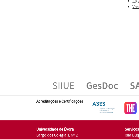
Líg
Vas
Acreditações e Certificações
Universidade de Évora
Serviço
Largo dos Colegiais, Nº 2
Rua Duq