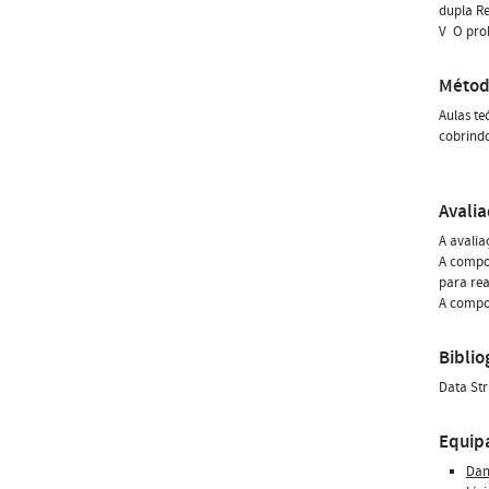
dupla R
V  O pr
Métod
Aulas te
cobrindo
Avali
A avali
A compon
para rea
A compon
Biblio
Data Str
Equip
Dan