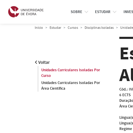
SOBRE
ESTUDAR
INVE
Início
Estudar
Cursos
Disciplinas Isoladas
Unidades
E
Voltar
A
Unidades Curriculares Isoladas Por
Curso
Unidades Curriculares Isoladas Por
Área Científica
Cód.:
IN
6 ECTS
Duração
Área Cie
Língua(s
Língua(s
Regime 