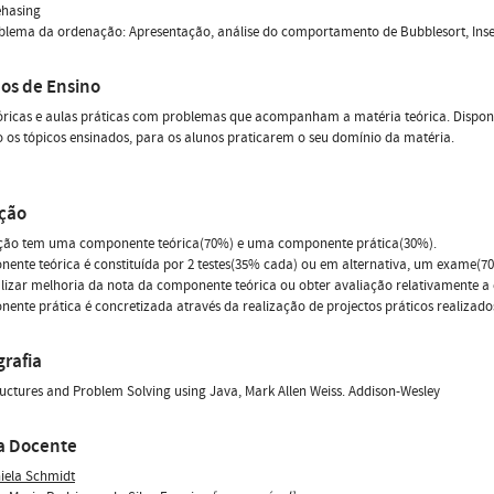
ehasing
oblema da ordenação: Apresentação, análise do comportamento de Bubblesort, Insert
os de Ensino
óricas e aulas práticas com problemas que acompanham a matéria teórica. Disponibi
 os tópicos ensinados, para os alunos praticarem o seu domínio da matéria.
ação
ação tem uma componente teórica(70%) e uma componente prática(30%).
ente teórica é constituída por 2 testes(35% cada) ou em alternativa, um exame(7
lizar melhoria da nota da componente teórica ou obter avaliação relativamente a
ente prática é concretizada através da realização de projectos práticos realizado
grafia
uctures and Problem Solving using Java, Mark Allen Weiss. Addison-Wesley
a Docente
iela Schmidt