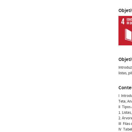
Objet
Objet
Introduz
listas, 
Conte
I  Intr
Teta; An
II  Tipo
1. Lista
2. Árvor
III  Fi
IV  Tab