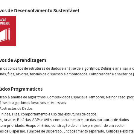
ivos de Desenvolvimento Sustentável
ivos de Aprendizagem
ir os conceitos de estruturas de dados e análise de algoritmos. Definir e analisar
pilhas, filas, árvores, tabelas de dispersão e amontoados. Compreender e analisar os
údos Programáticos
odução à análise de algoritmos: Complexidade Espacial e Temporal; Melhor caso, pi
álise de algoritmos iterativos e recursivos
s Abstractos de Dados:
s, Pilhas, Filas: comportamento e uso das estruturas de dados
es, Árvores Binárias, ABPs e AVLs: comportamento e uso das estruturas de dados
las com prioridade: Heaps binários; construção de um heap a partir de um vector
elas de Dispersão: Funções de Dispersão; Encadeamento separado; Colisões e estratég