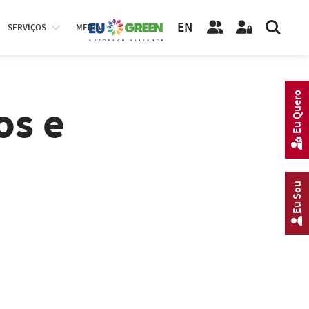
EN
SERVIÇOS
MEDIA
Eu Quero
os e
Eu Sou