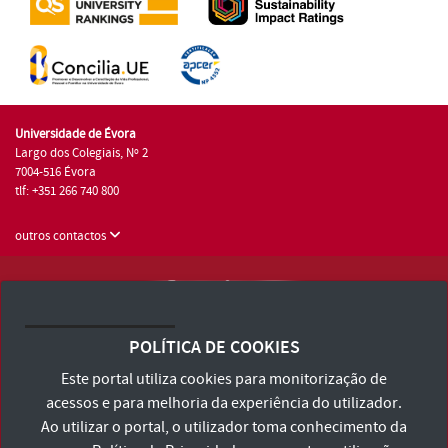
Universidade de Évora
Largo dos Colegiais, Nº 2
7004-516 Évora
tlf: +351 266 740 800
outros contactos
Universidade de Évora © 2026
Consulte os Termos e Condições e Política de Privacidade
POLÍTICA DE COOKIES
Declaração de Acessibilidade
Este portal utiliza cookies para monitorização de
acessos e para melhoria da experiência do utilizador.
Ao utilizar o portal, o utilizador toma conhecimento da