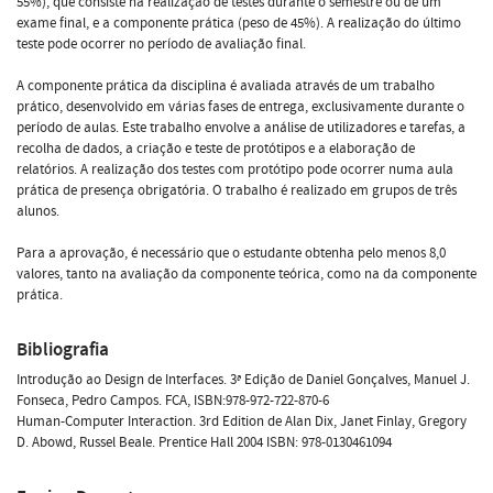
55%), que consiste na realização de testes durante o semestre ou de um
exame final, e a componente prática (peso de 45%). A realização do último
teste pode ocorrer no período de avaliação final.
A componente prática da disciplina é avaliada através de um trabalho
prático, desenvolvido em várias fases de entrega, exclusivamente durante o
período de aulas. Este trabalho envolve a análise de utilizadores e tarefas, a
recolha de dados, a criação e teste de protótipos e a elaboração de
relatórios. A realização dos testes com protótipo pode ocorrer numa aula
prática de presença obrigatória. O trabalho é realizado em grupos de três
alunos.
Para a aprovação, é necessário que o estudante obtenha pelo menos 8,0
valores, tanto na avaliação da componente teórica, como na da componente
prática.
Bibliografia
Introdução ao Design de Interfaces. 3ª Edição de Daniel Gonçalves, Manuel J.
Fonseca, Pedro Campos. FCA, ISBN:978-972-722-870-6
Human-Computer Interaction. 3rd Edition de Alan Dix, Janet Finlay, Gregory
D. Abowd, Russel Beale. Prentice Hall 2004 ISBN: 978-0130461094