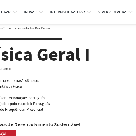
STIGAR
INOVAR
INTERNACIONALIZAR
VIVER A UÉVORA
 Curriculares Isoladas Por Curso
ísica Geral I
S13008L
:
15 semanas/156 horas
ntífica:
Física
) de lecionação:
Português
) de apoio tutorial:
Português
de Frequência:
Presencial
ivos de Desenvolvimento Sustentável