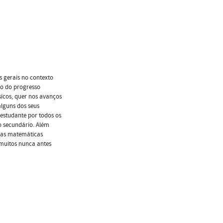
os gerais no contexto
ão do progresso
ssicos, quer nos avanços
alguns dos seus
 estudante por todos os
o secundário. Além
cias matemáticas
 muitos nunca antes