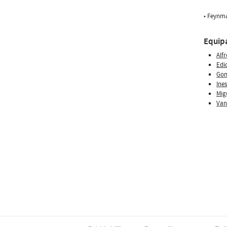
• Feynma
Equip
Alf
Edi
Gon
Ine
Mig
Van