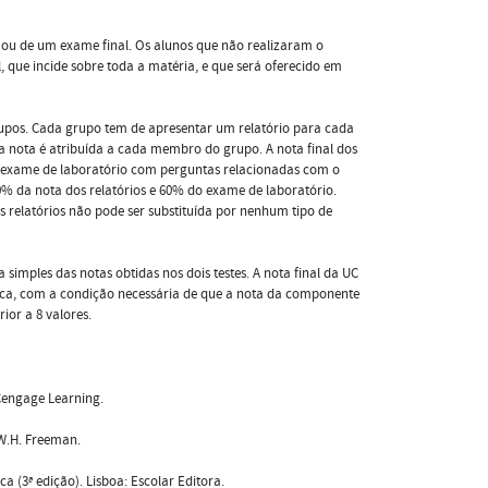
e ou de um exame final. Os alunos que não realizaram o
, que incide sobre toda a matéria, e que será oferecido em
rupos. Cada grupo tem de apresentar um relatório para cada
ua nota é atribuída a cada membro do grupo. A nota final dos
 um exame de laboratório com perguntas relacionadas com o
0% da nota dos relatórios e 60% do exame de laboratório.
s relatórios não pode ser substituída por nenhum tipo de
simples das notas obtidas nos dois testes. A nota final da UC
ca, com a condição necessária de que a nota da componente
ior a 8 valores.
: Cengage Learning.
: W.H. Freeman.
ica (3ª edição). Lisboa: Escolar Editora.