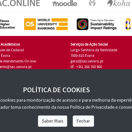
s Académicos
Serviços de Ação Social
ues de Cadaval
Largo Senhora da Natividade
7 Évora
7000-810 Évora
de Atendimento On-line
geral@sas.uevora.pt
ento@sac.uevora.pt
tlf.: +351 266 760 960
1 266 760 220
POLÍTICA DE COOKIES
za cookies para monitorização de acessos e para melhoria da experiên
tilizador toma conhecimento da nossa
Política de Privacidade
e consen
Saber Mais
Fechar