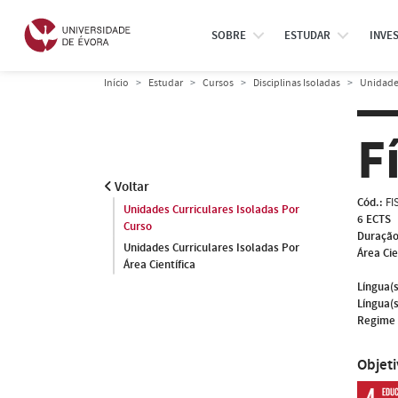
SOBRE
ESTUDAR
INVE
Início
Estudar
Cursos
Disciplinas Isoladas
Unidades
F
Voltar
Cód.:
FI
Unidades Curriculares Isoladas Por
6 ECTS
Curso
Duração
Unidades Curriculares Isoladas Por
Área Cie
Área Científica
Língua(s
Língua(s
Regime 
Objet