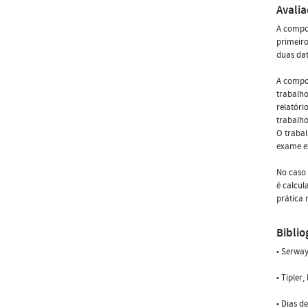
Avali
A compon
primeiro
duas dat
A compon
trabalho
relatóri
trabalho
O trabal
exame ex
No caso 
é calcu
prática 
Biblio
• Serway
• Tipler
• Dias d