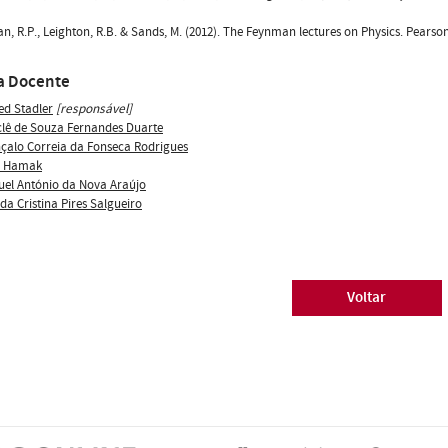
n, R.P., Leighton, R.B. & Sands, M. (2012). The Feynman lectures on Physics. Pearson
a Docente
red Stadler
[responsável]
clê de Souza Fernandes Duarte
çalo Correia da Fonseca Rodrigues
s Hamak
uel António da Nova Araújo
da Cristina Pires Salgueiro
Voltar