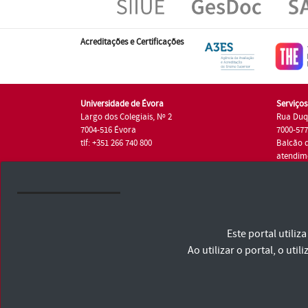
Acreditações e Certificações
Universidade de Évora
Serviço
Largo dos Colegiais, Nº 2
Rua Duq
7004-516 Évora
7000-57
tlf: +351 266 740 800
Balcão 
atendim
tlf.: +35
Universidade de Évora © 2026
Este portal utili
Consulte os Termos e Condições e Política de Privacidade
Declaração de Acessibilidade
Ao utilizar o portal, o u