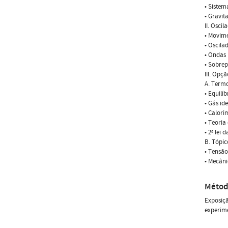
• Sistem
• Gravit
II. Osci
• Movime
• Oscila
• Ondas 
• Sobrep
III. Opçã
A. Term
• Equilí
• Gás id
• Calori
• Teoria
• 2ª lei
B. Tópic
• Tensão
• Mecâni
Métod
Exposiçã
experime