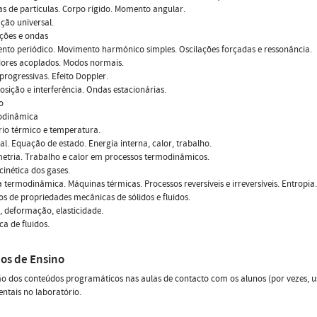
as de partículas. Corpo rígido. Momento angular.
ação universal.
lações e ondas
nto periódico. Movimento harmónico simples. Oscilações forçadas e ressonância.
dores acoplados. Modos normais.
progressivas. Efeito Doppler.
osição e interferência. Ondas estacionárias.
o
odinâmica
brio térmico e temperatura.
eal. Equação de estado. Energia interna, calor, trabalho.
metria. Trabalho e calor em processos termodinâmicos.
 cinética dos gases.
 da termodinâmica. Máquinas térmicas. Processos reversíveis e irreversíveis. Entropia.
os de propriedades mecânicas de sólidos e fluidos.
, deformação, elasticidade.
ca de fluidos.
os de Ensino
o dos conteúdos programáticos nas aulas de contacto com os alunos (por vezes, us
ntais no laboratório.