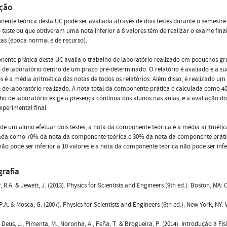
ação
ente teórica desta UC pode ser avaliada através de dois testes durante o semestr
 teste ou que obtiveram uma nota inferior a 8 valores têm de realizar o exame final
as (época normal e de recurso).
ente prática desta UC avalia o trabalho de laboratório realizado em pequenos g
 de laboratório dentro de um prazo pré-determinado. O relatório é avaliado e a s
os é a média aritmética das notas de todos os relatórios. Além disso, é realizado
 de laboratório realizado. A nota total da componente prática é calculada como 4
ho de laboratório exige a presença contínua dos alunos nas aulas, e a avaliação do
perimental final.
de um aluno efetuar dois testes, a nota da componente teórica é a média aritmética 
lada como 70% da nota da componente teórica e 30% da nota da componente práti
não pode ser inferior a 10 valores e a nota da componente teórica não pode ser infer
grafia
, R.A. & Jewett, J. (2013). Physics for Scientists and Engineers (9th ed.). Boston, MA
, P.A. & Mosca, G. (2007). Physics for Scientists and Engineers (6th ed.). New York, NY
e Deus, J., Pimenta, M., Noronha, A., Peña, T. & Brogueira, P. (2014). Introdução à Fís