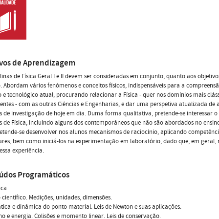
ivos de Aprendizagem
plinas de Física Geral I e II devem ser consideradas em conjunto, quanto aos objetiv
. Abordam vários fenómenos e conceitos físicos, indispensáveis para a compreens
co e tecnológico atual, procurando relacionar a Física - quer nos domínios mais clá
entes - com as outras Ciências e Engenharias, e dar uma perspetiva atualizada de 
 de investigação de hoje em dia. Duma forma qualitativa, pretende-se interessar o
 de Física, incluindo alguns dos contemporâneos que não são abordados no ensin
retende-se desenvolver nos alunos mecanismos de raciocínio, aplicando competên
res, bem como iniciá-los na experimentação em laboratório, dado que, em geral,
essa experiência.
údos Programáticos
ica
 científico. Medições, unidades, dimensões.
tica e dinâmica do ponto material. Leis de Newton e suas aplicações.
ho e energia. Colisões e momento linear. Leis de conservação.