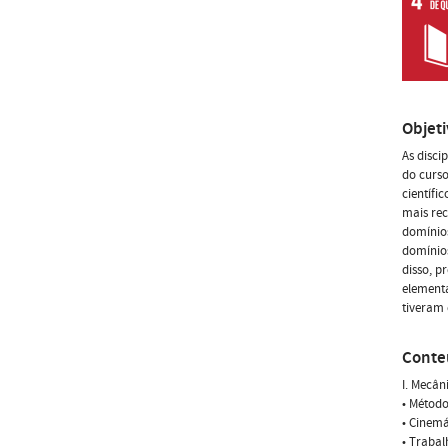
Objet
As disci
do curso
científi
mais rec
domínios
domínios
disso, p
elementa
tiveram 
Conte
I. Mecân
• Método
• Cinemá
• Trabal