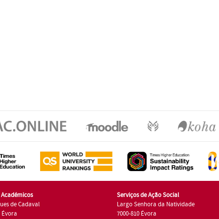
s Académicos
Serviços de Ação Social
ues de Cadaval
Largo Senhora da Natividade
7 Évora
7000-810 Évora