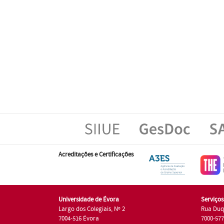
Acreditações e Certificações
Universidade de Évora
Serviço
Largo dos Colegiais, Nº 2
Rua Duq
7004-516 Évora
7000-57