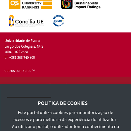
Universidade de Évora
Largo dos Colegiais, Nº 2
7004-516 Évora
tlf: +351 266 740 800
outros contactos
Universidade de Évora © 2026
Consulte os Termos e Condições e Política de Privacidade
POLÍTICA DE COOKIES
Declaração de Acessibilidade
Este portal utiliza cookies para monitorização de
acessos e para melhoria da experiência do utilizador.
Ao utilizar o portal, o utilizador toma conhecimento da