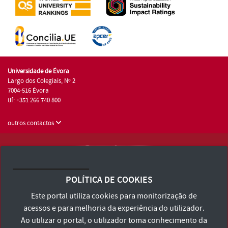
Universidade de Évora
Largo dos Colegiais, Nº 2
7004-516 Évora
tlf: +351 266 740 800
outros contactos
Universidade de Évora © 2026
Consulte os Termos e Condições e Política de Privacidade
POLÍTICA DE COOKIES
Declaração de Acessibilidade
Este portal utiliza cookies para monitorização de
acessos e para melhoria da experiência do utilizador.
Ao utilizar o portal, o utilizador toma conhecimento da