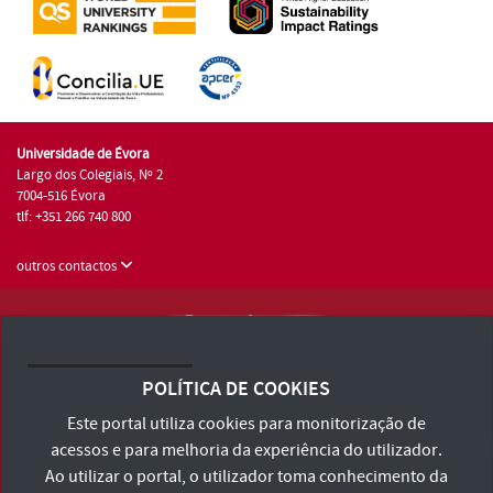
Universidade de Évora
Largo dos Colegiais, Nº 2
7004-516 Évora
tlf: +351 266 740 800
outros contactos
Universidade de Évora © 2026
Consulte os Termos e Condições e Política de Privacidade
POLÍTICA DE COOKIES
Declaração de Acessibilidade
Este portal utiliza cookies para monitorização de
acessos e para melhoria da experiência do utilizador.
Ao utilizar o portal, o utilizador toma conhecimento da