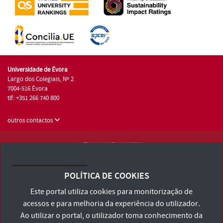
Universidade de Évora
Largo dos Colegiais, Nº 2
7004-516 Évora
tlf: +351 266 740 800
outros contactos
Universidade de Évora © 2026
Consulte os Termos e Condições e Política de Privacidade
POLÍTICA DE COOKIES
Declaração de Acessibilidade
Este portal utiliza cookies para monitorização de
acessos e para melhoria da experiência do utilizador.
Ao utilizar o portal, o utilizador toma conhecimento da