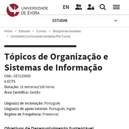
EN
ESTUDAR
Início
Estudar
Cursos
Disciplinas Isoladas
Unidades Curriculares Isoladas Por Curso
Tópicos de Organização e
Sistemas de Informação
Cód.:
GES12565D
6 ECTS
Duração:
15 semanas/156 horas
Área Científica:
Gestão
Língua(s) de lecionação:
Português
Língua(s) de apoio tutorial:
Português, Inglês
Regime de Frequência:
Presencial
Objetivos de Desenvolvimento Sustentável