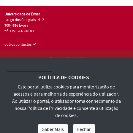
Universidade de Évora
Largo dos Colegiais, Nº 2
7004-516 Évora
tlf: +351 266 740 800
outros contactos
Universidade de Évora © 2026
Consulte os Termos e Condições e Política de Privacidade
POLÍTICA DE COOKIES
Declaração de Acessibilidade
Este portal utiliza cookies para monitorização de
acessos e para melhoria da experiência do utilizador.
Ao utilizar o portal, o utilizador toma conhecimento da
nossa
Política de Privacidade
e consente a utilização
de cookies.
Saber Mais
Fechar