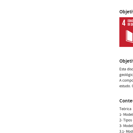
Objet
Objet
Esta dis
geológic
A compo
estudo. 
Conte
Teórica
1- Model
2- Tipos
3- Model
3.1- Mod