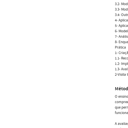
3.2- Mod
3.3- Mod
3.4- Out
4- Aplic
5- Aplic
6- Model
7- Análi
8- Enqu
Prática
1- Criaç
1.1- Rec
1.2- Imp
1.3- Ava
2-Visita
Métod
O ensino
compreen
que perm
funciona
A avalia