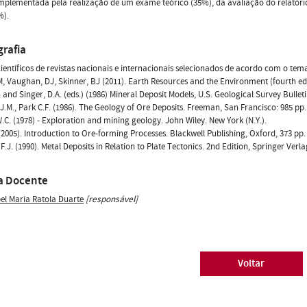
omplementada pela realização de um exame teórico (35%), da avaliação do relatóri
%).
grafia
científicos de revistas nacionais e internacionais selecionados de acordo com o tem
M, Vaughan, DJ, Skinner, BJ (2011). Earth Resources and the Environment (fourth edit
. and Singer, D.A. (eds.) (1986) Mineral Deposit Models, U.S. Geological Survey Bulleti
 J.M., Park C.F. (1986). The Geology of Ore Deposits. Freeman, San Francisco: 985 pp.
W.C. (1978) - Exploration and mining geology. John Wiley. New York (N.Y.).
(2005). Introduction to Ore-forming Processes. Blackwell Publishing, Oxford, 373 pp.
F.J. (1990). Metal Deposits in Relation to Plate Tectonics. 2nd Edition, Springer Verlag
a Docente
bel Maria Ratola Duarte
[responsável]
Voltar