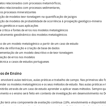
elos relacionados com processos metamórficos;
elos relacionados com processos sedimentares;
ros processos mineralizantes
ação de modelos teor-tonelagem na quantificação de jazigos
ação de modelos de probabilidade de ocorrência à prospeção geológico-mineira
os genéticos e suas aplicações
se critica e fontes de erros nos modelos metalogénicos
adramento geodinâmico dos modelos metalogénicos
ão de um modelo metalogénico a partir de um caso de estudo
olha de informação e criação de base de dados
lementação de um modelo descritivo e de teor-tonelagem
liação de erros nos modelos
 técnica a casos de estudos portugueses
os de Ensino
 envolverá aulas teóricas, aulas práticas e trabalho de campo. Nas primeiras são f
der os modelos metalogénicos e os seus métodos de estudo. Nas aulas práticas e
itirão através de um caso de estudo aprender a aplicar esses métodos. Sempre que
mento e o ensino será feito em contexto de investigação em desenvolvimento no 
ção terá uma componente de avaliação continua (15%; envolvimento e disponibilid