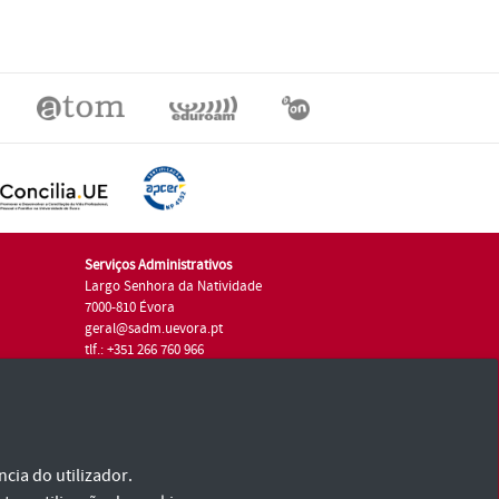
Serviços Administrativos
Largo Senhora da Natividade
7000-810 Évora
geral@sadm.uevora.pt
tlf.: +351 266 760 966
cia do utilizador.