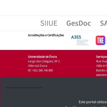
Acreditações e Certificações
Universidade de Évora
Serviço
Largo dos Colegiais, Nº 2
Rua Duq
7004-516 Évora
7000-57
tlf: +351 266 740 800
Balcão 
atendim
tlf.: +35
Universidade de Évora © 2026
Este portal utili
Consulte os Termos e Condições e Política de Privacidade
Declaração de Acessibilidade