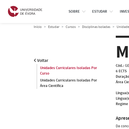
SOBRE
ESTUDAR
INVE
Início
Estudar
Cursos
Disciplinas Isoladas
Unidades
M
Voltar
Cód.:
GE
Unidades Curriculares Isoladas Por
6 ECTS
Curso
Duração
Unidades Curriculares Isoladas Por
Área Cie
Área Científica
Língua(s
Língua(s
Regime 
Apres
Da conce