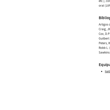
etc.), c
oral (15
Biblio
Artigos 
Craig, J
Cox, D.P
Guilbert
Peters, 
Robb L. 
Sawkins 
Equip
Isa