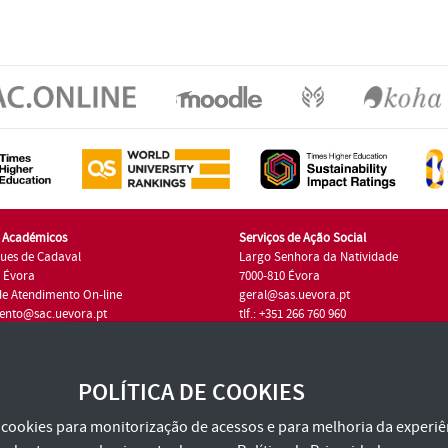
s Académicos
Serviços de Ação Social
ues de Cadaval
Largo Senhora da Natividade
7 Évora
7000-810 Évora
de Atendimento On-line
geral@sas.uevora.pt
ento@sac.uevora.pt
tlf.: +351 266 760 960
1 266 760 220
POLÍTICA DE COOKIES
za cookies para monitorização de acessos e para melhoria da experiên