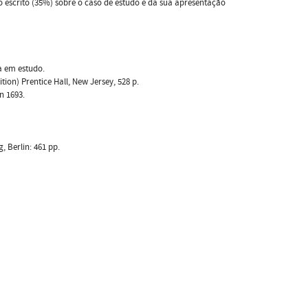
o escrito (35%) sobre o caso de estudo e da sua apresentação
a em estudo.
ion) Prentice Hall, New Jersey, 528 p.
n 1693.
, Berlin: 461 pp.