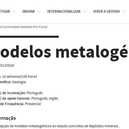
STIGAR
INOVAR
INTERNACIONALIZAR
VIVER A UÉVORA
 Curriculares Isoladas Por Curso
odelos metalogé
O13701M
:
15 semanas/156 horas
ntífica:
Geologia
) de lecionação:
Português
) de apoio tutorial:
Português, Inglês
de Frequência:
Presencial
entação
pção de modelos metalogénicos ao estudo concretos de depósitos minerais.