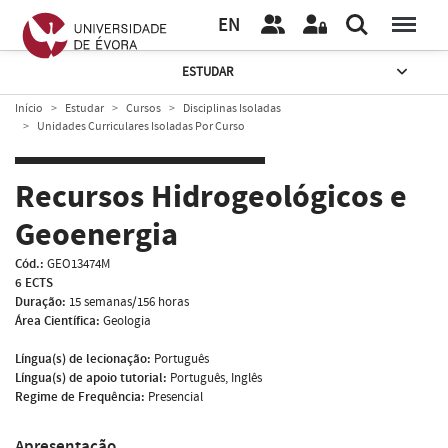
EN
ESTUDAR
Início
Estudar
Cursos
Disciplinas Isoladas
Unidades Curriculares Isoladas Por Curso
Recursos Hidrogeológicos e
Geoenergia
Cód.:
GEO13474M
6 ECTS
Duração:
15 semanas/156 horas
Área Científica:
Geologia
Língua(s) de lecionação:
Português
Língua(s) de apoio tutorial:
Português, Inglês
Regime de Frequência:
Presencial
Apresentação