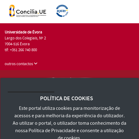
Universidade de Évora
Largo dos Colegiais, Nº 2
7004-516 Évora
tlf: +351 266 740 800
outros contactos
Universidade de Évora © 2026
Consulte os Termos e Condições e Política de Privacidade
POLÍTICA DE COOKIES
Declaração de Acessibilidade
Este portal utiliza cookies para monitorização de
acessos e para melhoria da experiência do utilizador.
Ao utilizar o portal, o utilizador toma conhecimento da
nossa
Política de Privacidade
e consente a utilização
de cookies.