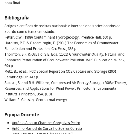
nota final.
Bibliografia
Artigos científicos de revistas nacionais e internacionais selecionados de
acordo com o tema em estudo.
Fetter, C.W. (1999) Contaminant Hydrogeology. Prentice Hall, 500 p.
Hardisty, P.E. & Ozdemiroglu, E. (2005) The Economics of Groundwater
Remediation and Protection. Crc Press, 336 p.
Thornton, S.F. & Osvald, S.E. Eds. (2001) Groundwater Quality: Natural and
Enhanced Restauration of Groundwater Pollution. IAHS Publication Nº 275,
604 p.
Metz, B., et al., IPCC Special Report on CO2 Capture and Storage (2005)
Cambridge UP. 442 p.
Succar, S. and R.H. Williams, Compressed Air Energy Storage (2008): Theory,
Resources, and Applications for Wind Power. Princeton Environmental
Institute: Princeton, USA. p. 81.
William E. Glassley. Geothermal energy
Equipa Docente
António Alberto Chambel Gonçalves Pedro
António Manuel de Carvalho Soares Correia