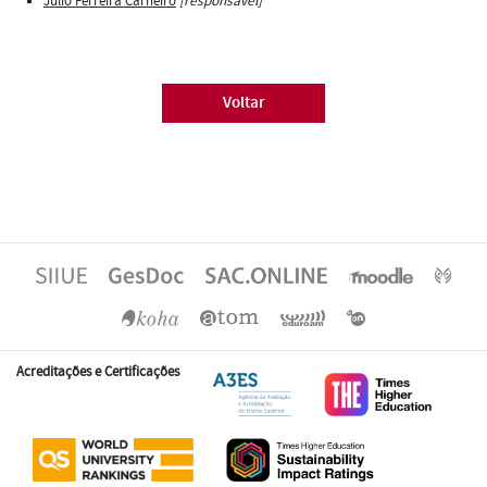
Júlio Ferreira Carneiro
[responsável]
Voltar
Acreditações e Certificações