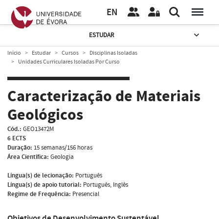
EN
ESTUDAR
Início
Estudar
Cursos
Disciplinas Isoladas
Unidades Curriculares Isoladas Por Curso
Caracterização de Materiais
Geológicos
Cód.:
GEO13472M
6 ECTS
Duração:
15 semanas/156 horas
Área Científica:
Geologia
Língua(s) de lecionação:
Português
Língua(s) de apoio tutorial:
Português, Inglês
Regime de Frequência:
Presencial
Objetivos de Desenvolvimento Sustentável