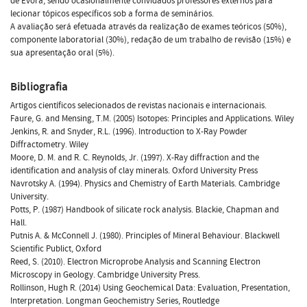
de Évora, sendo ocasionalmente convidados professores externos para
lecionar tópicos específicos sob a forma de seminários.
A avaliação será efetuada através da realização de exames teóricos (50%),
componente laboratorial (30%), redação de um trabalho de revisão (15%) e
sua apresentação oral (5%).
Bibliografia
Artigos científicos selecionados de revistas nacionais e internacionais.
Faure, G. and Mensing, T.M. (2005) Isotopes: Principles and Applications. Wiley
Jenkins, R. and Snyder, R.L. (1996). Introduction to X-Ray Powder
Diffractometry. Wiley
Moore, D. M. and R. C. Reynolds, Jr. (1997). X-Ray diffraction and the
identification and analysis of clay minerals. Oxford University Press
Navrotsky A. (1994). Physics and Chemistry of Earth Materials. Cambridge
University.
Potts, P. (1987) Handbook of silicate rock analysis. Blackie, Chapman and
Hall.
Putnis A. & McConnell J. (1980). Principles of Mineral Behaviour. Blackwell
Scientific Publict, Oxford
Reed, S. (2010). Electron Microprobe Analysis and Scanning Electron
Microscopy in Geology. Cambridge University Press.
Rollinson, Hugh R. (2014) Using Geochemical Data: Evaluation, Presentation,
Interpretation. Longman Geochemistry Series, Routledge