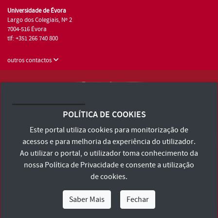
Universidade de Évora
Largo dos Colegiais, Nº 2
7004-516 Évora
tlf: +351 266 740 800
outros contactos
Universidade de Évora © 2026
Consulte os Termos e Condições e Política de Privacidade
POLÍTICA DE COOKIES
Declaração de Acessibilidade
Este portal utiliza cookies para monitorização de
acessos e para melhoria da experiência do utilizador.
Ao utilizar o portal, o utilizador toma conhecimento da
nossa
Política de Privacidade
e consente a utilização
de cookies.
Saber Mais
Fechar
Eu Sou
Eu Quero