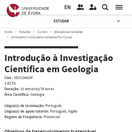
EN
ESTUDAR
Início
Estudar
Cursos
Disciplinas Isoladas
Unidades Curriculares Isoladas Por Curso
Introdução à Investigação
Científica em Geologia
Cód.:
GEO13461M
3 ECTS
Duração:
15 semanas/78 horas
Área Científica:
Geologia
Língua(s) de lecionação:
Português
Língua(s) de apoio tutorial:
Português, Inglês
Regime de Frequência:
Presencial
Objetivos de Desenvolvimento Sustentável