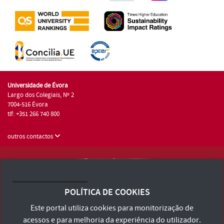
Universidade de Évora
Largo dos Colegiais, Nº 2
7004-516 Évora
tlf: +351 266 740 800
outros contactos
Universidade de Évora © 2026
Consulte os Termos e Condições e Política de Privacidade
POLÍTICA DE COOKIES
Declaração de Acessibilidade
Este portal utiliza cookies para monitorização de
acessos e para melhoria da experiência do utilizador.