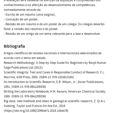
A avaliação será baseada na aferição da aquisição e compreensão dos
conhecimentos e na aferição do desenvolvimento de competências,
nomeadamente através da:
- Escrita de um resumo (uma página);
- Conceção de um poster;
- Revisão de um resumo e de um poster de um colega; Os colegas deverão
fazer a revisão dos resumos e do poster.
- Revisão de um artigo de um tema relevante para a tese a desenvolver.
Bibliografia
Artigos científicos de revistas nacionais e internacionais selecionados de
acordo com o tema em estudo.
Research Methodology: A Step-by-Step Guide for Beginners by Ranjit Kumar
Sage Publications Ltd (2012))
Scientific Integrity: Text and Cases in Responsible Conduct of Research, F.L.
Macrina, ASM Press, 2005. (ISBN-13: 978-1555813185)
An Introduction to Scientific Research, E.B. Wilson, Jr., Dover Publications,
1991. (ISBN-13: 978-0841209336)
Writing the Laboratory Notebook, H.M. Kanare, American Chemical Society,
1985. (ISBN-13: 978-0841209336)
Big data: new methods and ideas in geological scientific research, Z. Qi & L.
Xuelong, Taylor and Francis On-line Ed., 2019
(https://doi.org/10.1080/20964471.2018.1564478)