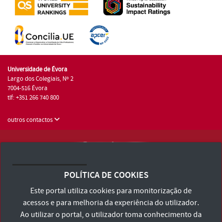
Universidade de Évora
Largo dos Colegiais, Nº 2
7004-516 Évora
tlf: +351 266 740 800
outros contactos
Universidade de Évora © 2026
Consulte os Termos e Condições e Política de Privacidade
POLÍTICA DE COOKIES
Declaração de Acessibilidade
Este portal utiliza cookies para monitorização de
acessos e para melhoria da experiência do utilizador.
Ao utilizar o portal, o utilizador toma conhecimento da