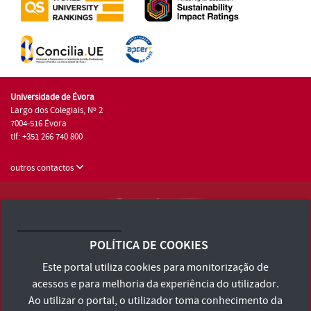
Universidade de Évora
Largo dos Colegiais, Nº 2
7004-516 Évora
tlf: +351 266 740 800
outros contactos
Universidade de Évora © 2026
Consulte os Termos e Condições e Política de Privacidade
POLÍTICA DE COOKIES
Declaração de Acessibilidade
Este portal utiliza cookies para monitorização de
acessos e para melhoria da experiência do utilizador.
Ao utilizar o portal, o utilizador toma conhecimento da