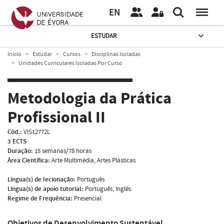
EN
ESTUDAR
Início
Estudar
Cursos
Disciplinas Isoladas
Unidades Curriculares Isoladas Por Curso
Metodologia da Prática
Profissional II
Cód.:
VIS12772L
3 ECTS
Duração:
15 semanas/78 horas
Área Científica:
Arte Multimédia, Artes Plásticas
Língua(s) de lecionação:
Português
Língua(s) de apoio tutorial:
Português, Inglês
Regime de Frequência:
Presencial
Objetivos de Desenvolvimento Sustentável