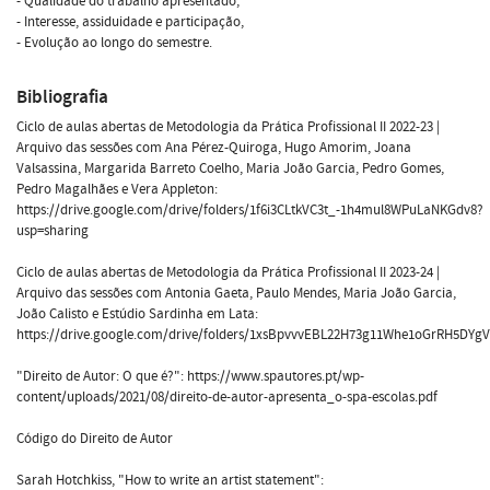
- Qualidade do trabalho apresentado,
- Interesse, assiduidade e participação,
- Evolução ao longo do semestre.
Bibliografia
Ciclo de aulas abertas de Metodologia da Prática Profissional II 2022-23 |
Arquivo das sessões com Ana Pérez-Quiroga, Hugo Amorim, Joana
Valsassina, Margarida Barreto Coelho, Maria João Garcia, Pedro Gomes,
Pedro Magalhães e Vera Appleton:
https://drive.google.com/drive/folders/1f6i3CLtkVC3t_-1h4mul8WPuLaNKGdv8?
usp=sharing
Ciclo de aulas abertas de Metodologia da Prática Profissional II 2023-24 |
Arquivo das sessões com Antonia Gaeta, Paulo Mendes, Maria João Garcia,
João Calisto e Estúdio Sardinha em Lata:
https://drive.google.com/drive/folders/1xsBpvvvEBL22H73g11Whe1oGrRH5DYgV
"Direito de Autor: O que é?": https://www.spautores.pt/wp-
content/uploads/2021/08/direito-de-autor-apresenta_o-spa-escolas.pdf
Código do Direito de Autor
Sarah Hotchkiss, "How to write an artist statement":