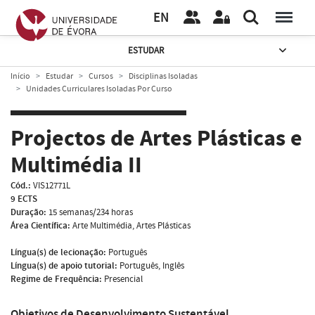
EN
ESTUDAR
Início
Estudar
Cursos
Disciplinas Isoladas
Unidades Curriculares Isoladas Por Curso
Projectos de Artes Plásticas e
Multimédia II
Cód.:
VIS12771L
9 ECTS
Duração:
15 semanas/234 horas
Área Científica:
Arte Multimédia, Artes Plásticas
Língua(s) de lecionação:
Português
Língua(s) de apoio tutorial:
Português, Inglês
Regime de Frequência:
Presencial
Objetivos de Desenvolvimento Sustentável