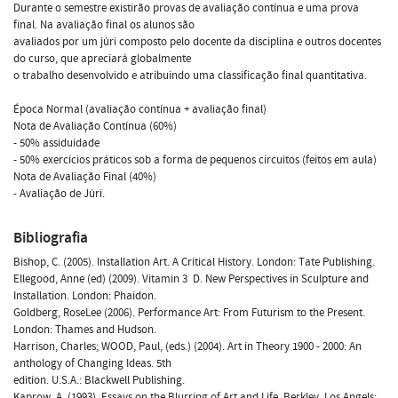
Durante o semestre existirão provas de avaliação contínua e uma prova
final. Na avaliação final os alunos são
avaliados por um júri composto pelo docente da disciplina e outros docentes
do curso, que apreciará globalmente
o trabalho desenvolvido e atribuindo uma classificação final quantitativa.
Época Normal (avaliação contínua + avaliação final)
Nota de Avaliação Contínua (60%)
- 50% assiduidade
- 50% exercícios práticos sob a forma de pequenos circuitos (feitos em aula)
Nota de Avaliação Final (40%)
- Avaliação de Júri.
Bibliografia
Bishop, C. (2005). Installation Art. A Critical History. London: Tate Publishing.
Ellegood, Anne (ed) (2009). Vitamin 3  D. New Perspectives in Sculpture and
Installation. London: Phaidon.
Goldberg, RoseLee (2006). Performance Art: From Futurism to the Present.
London: Thames and Hudson.
Harrison, Charles; WOOD, Paul, (eds.) (2004). Art in Theory 1900 - 2000: An
anthology of Changing Ideas. 5th
edition. U.S.A.: Blackwell Publishing.
Kaprow, A. (1993). Essays on the Blurring of Art and Life. Berkley, Los Angels: