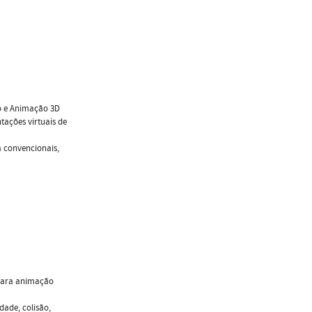
o e Animação 3D
tações virtuais de
 convencionais,
 para animação
dade, colisão,