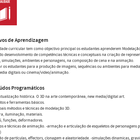
ivos de Aprendizagem
dade curricular tem como objectivo principal os estudantes aprenderem Modelaçã
do desenvolvimento de competências técnicas e conceptuais na criação de represen
, simulações, ambientes e personagens, na composição de cena e na animação.
r os estudantes para a produção de imagens, sequências ou ambientes para media
edia digitais ou cinema/video/animação.
údos Programáticos
xtualização histórica. O 3D na arte contemporânea, new media/digital art.
itos e ferramentas básicos.
ipais métodos e técnicas de modelação 3D.
a, iluminação, materiais.
, funções, deformadores.
os e técnicas de animação. -armação e articulação de esqueletos de personagens
)
ão de partículas, effectors, clonagem e aleatoriedade. -simulações dinamicas, gravi