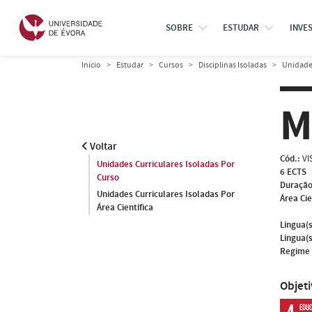
SOBRE
ESTUDAR
INVE
Início
Estudar
Cursos
Disciplinas Isoladas
Unidades
M
Voltar
Cód.:
VI
Unidades Curriculares Isoladas Por
6 ECTS
Curso
Duração
Unidades Curriculares Isoladas Por
Área Cie
Área Científica
Língua(s
Língua(s
Regime 
Objet