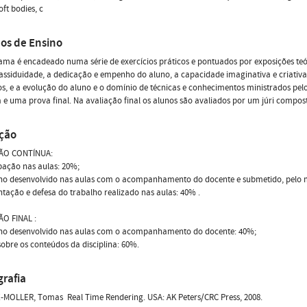
oft bodies, c
os de Ensino
ma é encadeado numa série de exercícios práticos e pontuados por exposições teóri
assiduidade, a dedicação e empenho do aluno, a capacidade imaginativa e criativa
s, e a evolução do aluno e o domínio de técnicas e conhecimentos ministrados pelo
 e uma prova final. Na avaliação final os alunos são avaliados por um júri compost
ação
ÃO CONTÍNUA:
ipação nas aulas: 20%;
lho desenvolvido nas aulas com o acompanhamento do docente e submetido, pelo m
ntação e defesa do trabalho realizado nas aulas: 40% .
ÃO FINAL :
lho desenvolvido nas aulas com o acompanhamento do docente: 40%;
sobre os conteúdos da disciplina: 60%.
grafia
MOLLER, Tomas  Real Time Rendering. USA: AK Peters/CRC Press, 2008.