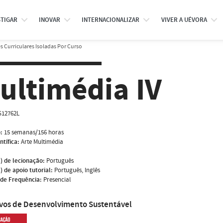
STIGAR
INOVAR
INTERNACIONALIZAR
VIVER A UÉVORA
 Curriculares Isoladas Por Curso
ultimédia IV
S12762L
:
15 semanas/156 horas
ntífica:
Arte Multimédia
) de lecionação:
Português
) de apoio tutorial:
Português, Inglês
de Frequência:
Presencial
ivos de Desenvolvimento Sustentável