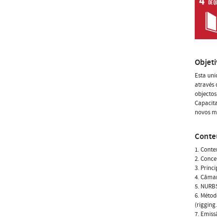
Objet
Esta uni
através 
objectos
Capacita
novos m
Conte
1. Conte
2. Conce
3. Princ
4. Câmar
5. NURBS
6. Métod
(rigging.
7. Emiss