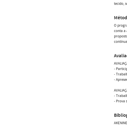
tecido, s
Métod
O progra
conta a 
proposto
contínua
Avali
AVALIAÇ
- Partic
- Traba
- Aprese
AVALIAÇ
- Traba
- Prova 
Biblio
AKENINE-