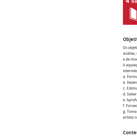
Objet
Os obje
análise,
e de mod
A aquis
interméd
a. Formu
b. Desen
c. Estim
d. Saber
e. Aprof
f. Forne
g. Tomar
artista 
Conte