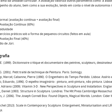
ama da unidade curricular. A avaliação valoriza outros parâmetros como: a assid
enho do aluno, bem como a sua evolução, tendo em conta o nível de autonomia ref
rmal (avaliação contínua + avaliação final)
Avaliação Contínua (60%)
siduidade
ercícios práticos sob a forma de pequenos circuitos (feitos em aula)
Avaliação Final (40%)
ção de Júri.
grafia
 E. (1999). Dictionnaire critique et documentaire des peintres, sculpteurs, dessinateur
 G. (2001). Petit traité de technique de Peintura. Paris: Somogy.
 Marcel; Cabanne, Pierre (1990). O Engenheiro do Tempo Perdido. Lisboa: Assírio e
, Eduardo, (1996). O espelho imaginário : pintura, anti-pintura, não pintura. Lisboa
 Adriano (2009). Vitamin 3-D : New Perspectives in Sculpture and Installation. Engla
 Daniel (1993). Structure in Sculpture. Londres: The Mit Press Cambridge Massachu
 J. (2006). The Joseph Cornell Box: Found Objects, Magical Worlds. London: Cider M
achel (2013). Scale in Contemporary Sculpture: Enlargement, Miniaturisation and Lif
e.