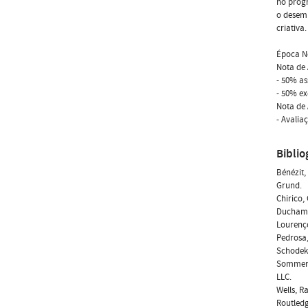
no progr
o desemp
criativa.
Época No
Nota de 
- 50% as
- 50% ex
Nota de 
- Avalia
Biblio
Bénézit,
Grund.
Chirico,
Duchamp,
Lourenço
Pedrosa,
Schodek,
Sommers,
LLC.
Wells, R
Routledg