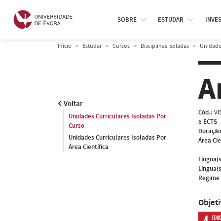
SOBRE
ESTUDAR
INVE
Início
Estudar
Cursos
Disciplinas Isoladas
Unidades
A
Voltar
Cód.:
VI
Unidades Curriculares Isoladas Por
6 ECTS
Curso
Duração
Unidades Curriculares Isoladas Por
Área Cie
Área Científica
Língua(s
Língua(s
Regime 
Objet