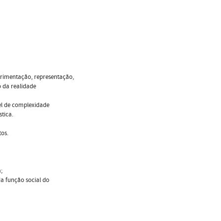
rimentação, representação,
o da realidade
el de complexidade
tica.
tos.
;
da função social do