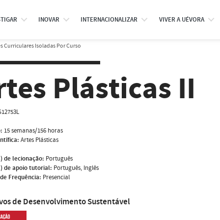
STIGAR
INOVAR
INTERNACIONALIZAR
VIVER A UÉVORA
 Curriculares Isoladas Por Curso
rtes Plásticas II
S12753L
:
15 semanas/156 horas
ntífica:
Artes Plásticas
) de lecionação:
Português
) de apoio tutorial:
Português, Inglês
de Frequência:
Presencial
ivos de Desenvolvimento Sustentável