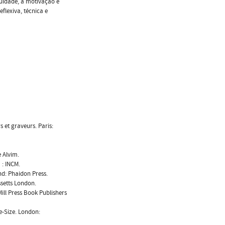
uidade, a motivação e
lexiva, técnica e
s et graveurs. Paris:
 Alvim.
 : INCM.
nd: Phaidon Press.
ssetts London.
ill Press Book Publishers
e-Size. London: