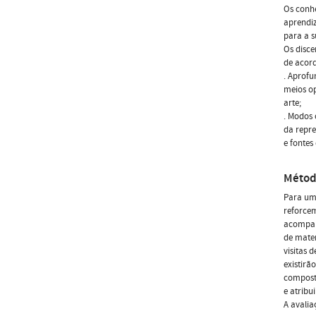
Os conhe
aprendiz
para a s
Os disce
de acor
. Aprofu
meios op
arte;
. Modos 
da repre
e fontes
Métod
Para um
reforcem
acompan
de mater
visitas 
existirã
composto
e atribu
A avalia