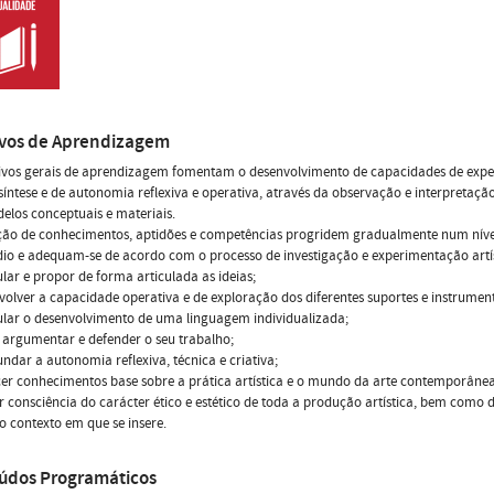
ivos de Aprendizagem
tivos gerais de aprendizagem fomentam o desenvolvimento de capacidades de expe
 síntese e de autonomia reflexiva e operativa, através da observação e interpretaçã
elos conceptuais e materiais.
ição de conhecimentos, aptidões e competências progridem gradualmente num nív
io e adequam-se de acordo com o processo de investigação e experimentação artís
lar e propor de forma articulada as ideias;
volver a capacidade operativa e de exploração dos diferentes suportes e instrumen
ular o desenvolvimento de uma linguagem individualizada;
 argumentar e defender o seu trabalho;
undar a autonomia reflexiva, técnica e criativa;
cer conhecimentos base sobre a prática artística e o mundo da arte contemporânea
 consciência do carácter ético e estético de toda a produção artística, bem como 
no contexto em que se insere.
údos Programáticos