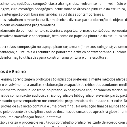
cimentos, aptidões e competências a alcançar desenvolvem-se num nível médio e vã
agem, cuja estratégia pedagógica incide sobre as áreas da pintura e da escultura,
ua interligação com base nas tendências plásticas contemporâneas.
ntes trabalham a matéria e utilizam técnicas diversas para a obtenção de objetos de
do com os conteúdos programáticos:
ndamento do conhecimento das técnicas, suportes, formas e conteúdos, representa
erativos materiais e conceptuais, bem como do papel da pintura e da escultura atr
operativos; composição no espaço pictórico; textura (impastos, colagens); volumet
sentação; a Pintura e a Escultura no panorama artístico contemporâneo. O proble
 de informação utilizadas para construir uma pintura e uma escultura;
os de Ensino
 ensino/aprendizagem profícuos são aplicados preferencialmente métodos ativos 
 o envolvimento, a análise, a elaboração e capacidade crítica dos estudantes medi
hamento individual do trabalho prático, exposições de enquadramento teórico, v
ial de comunicação audiovisual, iconográfico e bibliográfico relevante, particip
de estudo que se enquadrem nos conteúdos programáticos da unidade curricular. D
o provas de avaliação contínua e uma prova final. Na avaliação final os alunos são 
 pelo docente da disciplina e outros docentes do curso, que apreciará globalment
indo uma classificação final quantitativa.
ção valoriza o processo e resultados do trabalho prático realizado de acordo com os