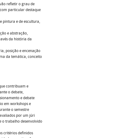
o refletir o grau de
 com particular destaque
 pintura e de escultura,
ção e abstração,
avés da história da
ria, posição e encenação
ma da temática, conceito
que contribuam e
ante o debate,
isionamento e debate
ação em workshops e
urante o semestre
avaliados por um júri
e o trabalho desenvolvido
 critérios definidos