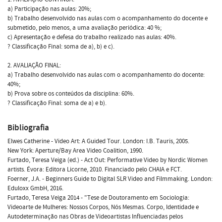
a) Participação nas aulas: 20%;
b) Trabalho desenvolvido nas aulas com o acompanhamento do docente e
submetido, pelo menos, a uma avaliação periódica: 40 %;
c) Apresentação e defesa do trabalho realizado nas aulas: 40%.
? Classificação Final: soma de a), b) e c).
2. AVALIAÇÃO FINAL:
a) Trabalho desenvolvido nas aulas com o acompanhamento do docente:
40%;
b) Prova sobre os conteúdos da disciplina: 60%.
? Classificação Final: soma de a) e b).
Bibliografia
Elwes Catherine - Video Art: A Guided Tour. London: I.B. Tauris, 2005.
New York: Aperture/Bay Area Video Coalition, 1990.
Furtado, Teresa Veiga (ed.) - Act Out: Performative Video by Nordic Women
artists. Évora: Editora Licorne, 2010. Financiado pelo CHAIA e FCT.
Foerner, J.A. - Beginners Guide to Digital SLR Video and Filmmaking. London:
Eduloxx GmbH, 2016.
Furtado, Teresa Veiga 2014 - "Tese de Doutoramento em Sociologia:
Videoarte de Mulheres: Nossos Corpos, Nós Mesmas. Corpo, Identidade e
Autodeterminação nas Obras de Videoartistas Influenciadas pelos