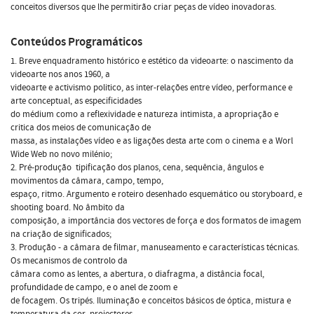
conceitos diversos que lhe permitirão criar peças de vídeo inovadoras.
Conteúdos Programáticos
1. Breve enquadramento histórico e estético da videoarte: o nascimento da
videoarte nos anos 1960, a
videoarte e activismo politico, as inter-relações entre vídeo, performance e
arte conceptual, as especificidades
do médium como a reflexividade e natureza intimista, a apropriação e
critica dos meios de comunicação de
massa, as instalações vídeo e as ligações desta arte com o cinema e a Worl
Wide Web no novo milénio;
2. Pré-produção  tipificação dos planos, cena, sequência, ângulos e
movimentos da câmara, campo, tempo,
espaço, ritmo. Argumento e roteiro desenhado esquemático ou storyboard, e
shooting board. No âmbito da
composição, a importância dos vectores de força e dos formatos de imagem
na criação de significados;
3. Produção - a câmara de filmar, manuseamento e características técnicas.
Os mecanismos de controlo da
câmara como as lentes, a abertura, o diafragma, a distância focal,
profundidade de campo, e o anel de zoom e
de focagem. Os tripés. Iluminação e conceitos básicos de óptica, mistura e
temperatura da cor, projectores,