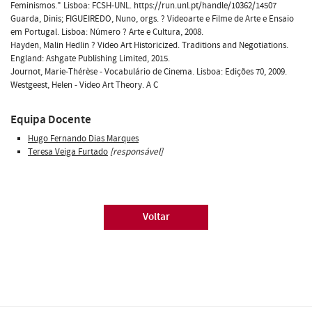
Feminismos." Lisboa: FCSH-UNL. https://run.unl.pt/handle/10362/14507
Guarda, Dinis; FIGUEIREDO, Nuno, orgs. ? Videoarte e Filme de Arte e Ensaio
em Portugal. Lisboa: Número ? Arte e Cultura, 2008.
Hayden, Malin Hedlin ? Video Art Historicized. Traditions and Negotiations.
England: Ashgate Publishing Limited, 2015.
Journot, Marie-Thérèse - Vocabulário de Cinema. Lisboa: Edições 70, 2009.
Westgeest, Helen - Video Art Theory. A C
Equipa Docente
Hugo Fernando Dias Marques
Teresa Veiga Furtado
[responsável]
Voltar