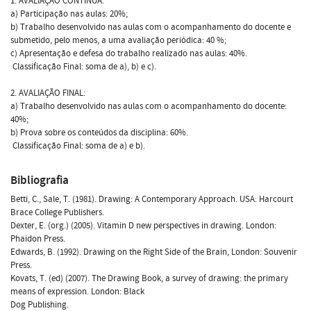
1. AVALIAÇÃO CONTÍNUA:
a) Participação nas aulas: 20%;
b) Trabalho desenvolvido nas aulas com o acompanhamento do docente e
submetido, pelo menos, a uma avaliação periódica: 40 %;
c) Apresentação e defesa do trabalho realizado nas aulas: 40%.
 Classificação Final: soma de a), b) e c).
2. AVALIAÇÃO FINAL:
a) Trabalho desenvolvido nas aulas com o acompanhamento do docente:
40%;
b) Prova sobre os conteúdos da disciplina: 60%.
 Classificação Final: soma de a) e b).
Bibliografia
Betti, C., Sale, T. (1981). Drawing: A Contemporary Approach. USA: Harcourt
Brace College Publishers.
Dexter, E. (org.) (2005). Vitamin D new perspectives in drawing. London:
Phaidon Press.
Edwards, B. (1992). Drawing on the Right Side of the Brain, London: Souvenir
Press.
Kovats, T. (ed) (2007). The Drawing Book, a survey of drawing: the primary
means of expression. London: Black
Dog Publishing.