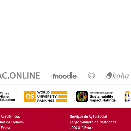
s Académicos
Serviços de Ação Social
ues de Cadaval
Largo Senhora da Natividade
7 Évora
7000-810 Évora