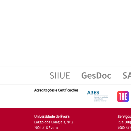
Acreditações e Certificações
Universidade de Évora
Serviço
Largo dos Colegiais, Nº 2
Rua Duq
7004-516 Évora
7000-57