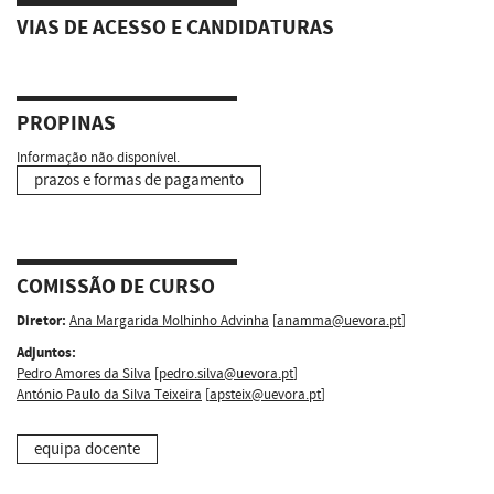
VIAS DE ACESSO E CANDIDATURAS
PROPINAS
Informação não disponível.
prazos e formas de pagamento
COMISSÃO DE CURSO
Diretor:
Ana Margarida Molhinho Advinha
[
anamma@uevora.pt
]
Adjuntos:
Pedro Amores da Silva
[
pedro.silva@uevora.pt
]
António Paulo da Silva Teixeira
[
apsteix@uevora.pt
]
equipa docente