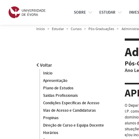
SOBRE
ESTUDAR
INVE
Início
Estudar
Cursos
Pós-Graduações
Administra
Ad
Pós-
Voltar
Ano Le
Início
Apresentação
Plano de Estudos
AP
Saídas Profissionais
Condições Específicas de Acesso
O Depar
Vias de Acesso e Candidaturas
I.P. co
domínios
Propinas
alunos d
Direção de Curso e Equipa Docente
situaçõe
Horários
e/ou inc