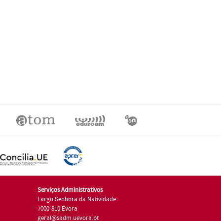
Serviços Administrativos
Largo Senhora da Natividade
7000-810 Évora
geral@sadm.uevora.pt