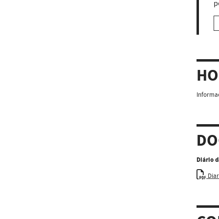
p
HO
Informaç
DO
Diário 
Diar