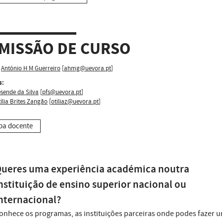
MISSÃO DE CURSO
António H M Guerreiro
[
ahmg@uevora.pt
]
s:
sende da Silva
[
pfs@uevora.pt
]
ília Brites Zangão
[
otiliaz@uevora.pt
]
pa docente
ueres uma experiência académica noutra
nstituição de ensino superior nacional ou
nternacional?
onhece os programas, as instituições parceiras onde podes fazer 