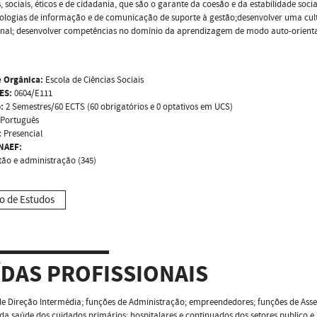
s, sociais, éticos e de cidadania, que são o garante da coesão e da estabilidade so
ologias de informação e de comunicação de suporte à gestão;desenvolver uma cult
ional; desenvolver competências no domínio da aprendizagem de modo auto-orien
 Orgânica:
Escola de Ciências Sociais
ES:
0604/E111
:
2 Semestres/60 ECTS (60 obrigatórios e 0 optativos em UCS)
Português
:
Presencial
NAEF:
tão e administração (345)
o de Estudos
ÍDAS PROFISSIONAIS
e Direção Intermédia; funções de Administração; empreendedores; funções de Asse
da saúde dos cuidados primários; hospitalares e continuados dos setores publico e