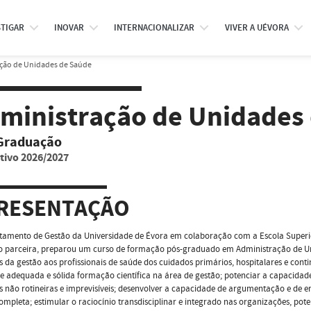
STIGAR
INOVAR
INTERNACIONALIZAR
VIVER A UÉVORA
ção de Unidades de Saúde
ministração de Unidades
Graduação
tivo 2026/2027
RESENTAÇÃO
tamento de Gestão da Universidade de Évora em colaboração com a Escola Superi
mo parceira, preparou um curso de formação pós-graduado em Administração de U
 da gestão aos profissionais de saúde dos cuidados primários, hospitalares e cont
e adequada e sólida formação científica na área de gestão; potenciar a capacidad
s não rotineiras e imprevisíveis; desenvolver a capacidade de argumentação e de e
ompleta; estimular o raciocínio transdisciplinar e integrado nas organizações, pot