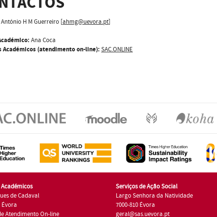
NTACTOS
António H M Guerreiro [
ahmg@uevora.pt
]
Académico:
Ana Coca
s Académicos (atendimento on-line):
SAC.ONLINE
s Académicos
Serviços de Ação Social
ues de Cadaval
Largo Senhora da Natividade
7 Évora
7000-810 Évora
de Atendimento On-line
geral@sas.uevora.pt