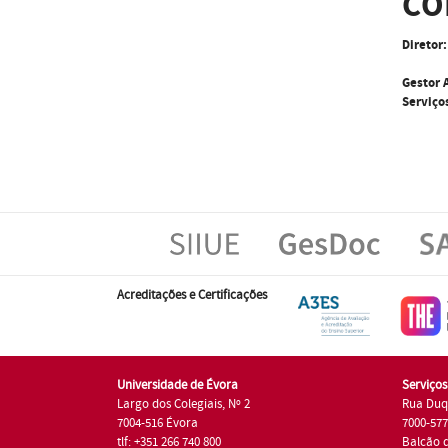
CO
Diretor:
Gestor 
Serviço
Acreditações e Certificações
Universidade de Évora
Serviço
Largo dos Colegiais, Nº 2
Rua Duq
7004-516 Évora
7000-57
tlf: +351 266 740 800
Balcão 