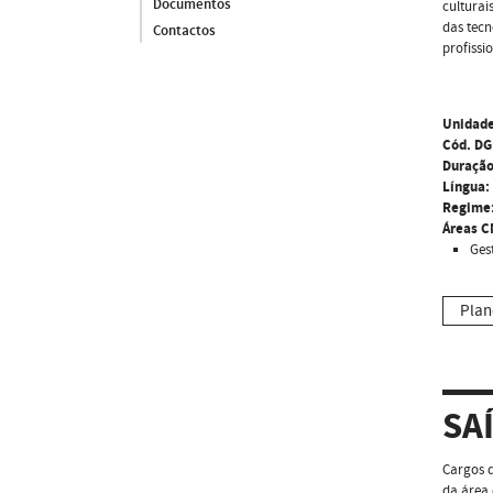
Documentos
culturai
das tecn
Contactos
profiss
Unidade
Cód. DG
Duração
Língua:
Regime
Áreas C
Ges
Plan
SA
Cargos d
da área 