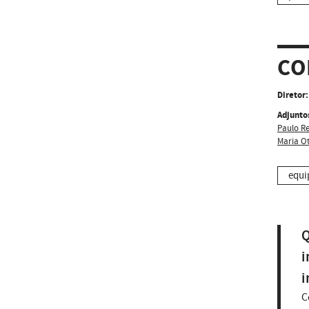
CO
Diretor:
Adjunto
Paulo Re
Maria Ot
equi
Q
i
i
C