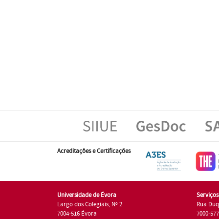
Acreditações e Certificações
Universidade de Évora
Serviço
Largo dos Colegiais, Nº 2
Rua Duq
7004-516 Évora
7000-57