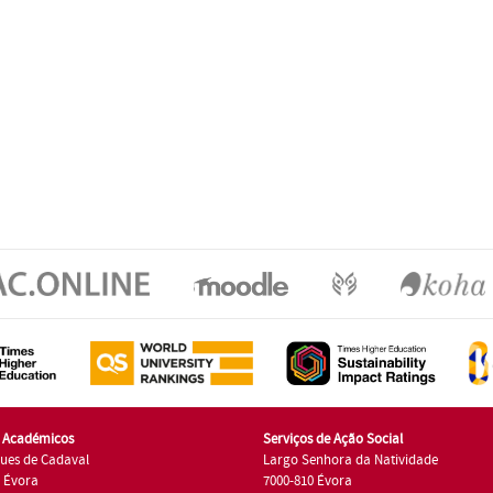
s Académicos
Serviços de Ação Social
ues de Cadaval
Largo Senhora da Natividade
7 Évora
7000-810 Évora