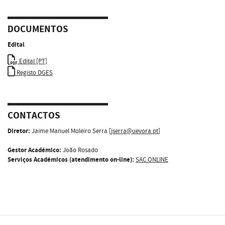
DOCUMENTOS
Edital
Edital [PT]
Registo DGES
CONTACTOS
Diretor:
Jaime Manuel Moleiro Serra [
jserra@uevora.pt
]
Gestor Académico:
João Rosado
Serviços Académicos (atendimento on-line):
SAC.ONLINE