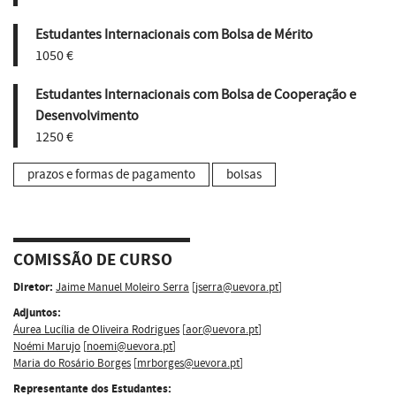
Estudantes Internacionais com Bolsa de Mérito
1050 €
Estudantes Internacionais com Bolsa de Cooperação e
Desenvolvimento
1250 €
prazos e formas de pagamento
bolsas
COMISSÃO DE CURSO
Diretor:
Jaime Manuel Moleiro Serra
[
jserra@uevora.pt
]
Adjuntos:
Áurea Lucília de Oliveira Rodrigues
[
aor@uevora.pt
]
Noémi Marujo
[
noemi@uevora.pt
]
Maria do Rosário Borges
[
mrborges@uevora.pt
]
Representante dos Estudantes: