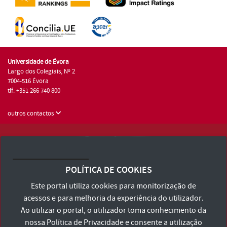
Universidade de Évora
Largo dos Colegiais, Nº 2
7004-516 Évora
tlf: +351 266 740 800
outros contactos
Universidade de Évora © 2026
Consulte os Termos e Condições e Política de Privacidade
POLÍTICA DE COOKIES
Declaração de Acessibilidade
Este portal utiliza cookies para monitorização de
acessos e para melhoria da experiência do utilizador.
Ao utilizar o portal, o utilizador toma conhecimento da
nossa
Política de Privacidade
e consente a utilização