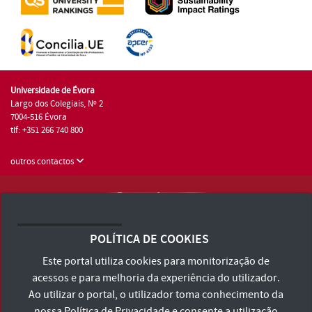
Universidade de Évora
Largo dos Colegiais, Nº 2
7004-516 Évora
tlf: +351 266 740 800
outros contactos
Universidade de Évora © 2026
Consulte os Termos e Condições e Política de Privacidade
POLÍTICA DE COOKIES
Declaração de Acessibilidade
Este portal utiliza cookies para monitorização de
acessos e para melhoria da experiência do utilizador.
Ao utilizar o portal, o utilizador toma conhecimento da
nossa
Política de Privacidade
e consente a utilização