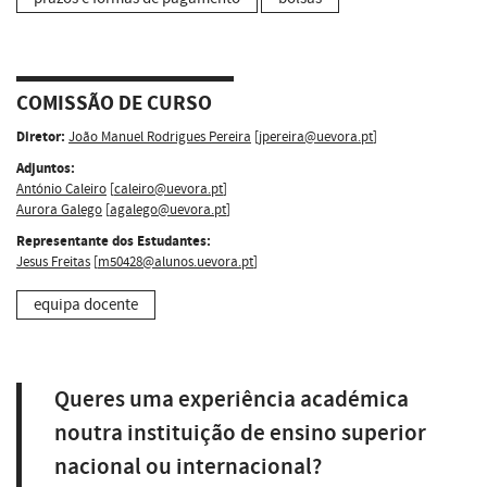
COMISSÃO DE CURSO
Diretor:
João Manuel Rodrigues Pereira
[
jpereira@uevora.pt
]
Adjuntos:
António Caleiro
[
caleiro@uevora.pt
]
Aurora Galego
[
agalego@uevora.pt
]
Representante dos Estudantes:
Jesus Freitas
[
m50428@alunos.uevora.pt
]
equipa docente
Queres uma experiência académica
noutra instituição de ensino superior
nacional ou internacional?