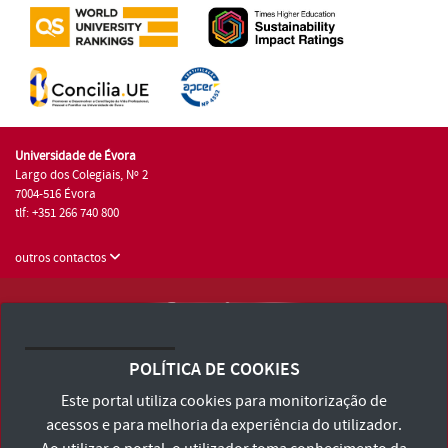
Universidade de Évora
Largo dos Colegiais, Nº 2
7004-516 Évora
tlf: +351 266 740 800
outros contactos
Universidade de Évora © 2026
Consulte os Termos e Condições e Política de Privacidade
POLÍTICA DE COOKIES
Declaração de Acessibilidade
Este portal utiliza cookies para monitorização de
acessos e para melhoria da experiência do utilizador.