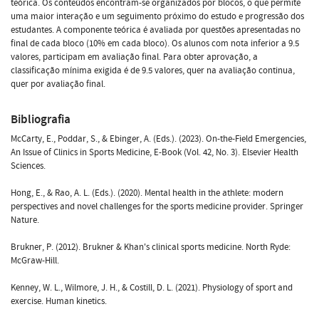
teórica. Os conteúdos encontram-se organizados por blocos, o que permite
uma maior interação e um seguimento próximo do estudo e progressão dos
estudantes. A componente teórica é avaliada por questões apresentadas no
final de cada bloco (10% em cada bloco). Os alunos com nota inferior a 9.5
valores, participam em avaliação final. Para obter aprovação, a
classificação mínima exigida é de 9.5 valores, quer na avaliação continua,
quer por avaliação final.
Bibliografia
McCarty, E., Poddar, S., & Ebinger, A. (Eds.). (2023). On-the-Field Emergencies,
An Issue of Clinics in Sports Medicine, E-Book (Vol. 42, No. 3). Elsevier Health
Sciences.
Hong, E., & Rao, A. L. (Eds.). (2020). Mental health in the athlete: modern
perspectives and novel challenges for the sports medicine provider. Springer
Nature.
Brukner, P. (2012). Brukner & Khan's clinical sports medicine. North Ryde:
McGraw-Hill.
Kenney, W. L., Wilmore, J. H., & Costill, D. L. (2021). Physiology of sport and
exercise. Human kinetics.