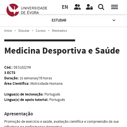
EN
ESTUDAR
Início
Estudar
Cursos
Mestrados
Medicina Desportiva e Saúde
Cód.:
DES10227M
3 ECTS
Duração:
15 semanas/78 horas
Área Científica:
Motricidade Humana
Língua(s) de lecionação:
Português
Língua(s) de apoio tutorial:
Português
Apresentação
Promoção de exercício e saúde, avaliação cientifica e compreensão da sua
influência na performance desportiva.