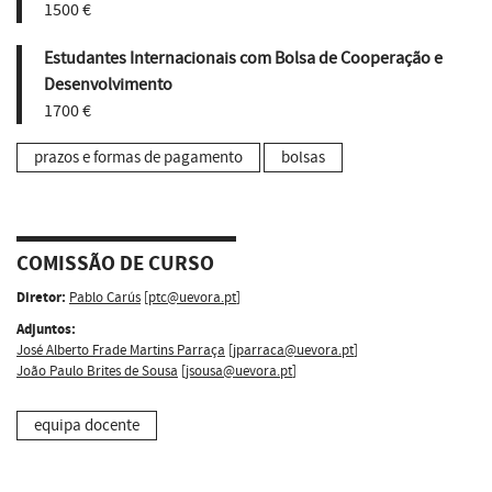
1500 €
Estudantes Internacionais com Bolsa de Cooperação e
Desenvolvimento
1700 €
prazos e formas de pagamento
bolsas
COMISSÃO DE CURSO
Diretor:
Pablo Carús
[
ptc@uevora.pt
]
Adjuntos:
José Alberto Frade Martins Parraça
[
jparraca@uevora.pt
]
João Paulo Brites de Sousa
[
jsousa@uevora.pt
]
equipa docente