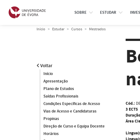
SOBRE
ESTUDAR
INVE
Início
Estudar
Cursos
Mestrados
B
Voltar
n
Início
Apresentação
Plano de Estudos
Saídas Profissionais
Cód.:
D
Condições Específicas de Acesso
3 ECTS
Vias de Acesso e Candidaturas
Duração
Propinas
Área Cie
Direção de Curso e Equipa Docente
Língua(
Horários
Língua(s