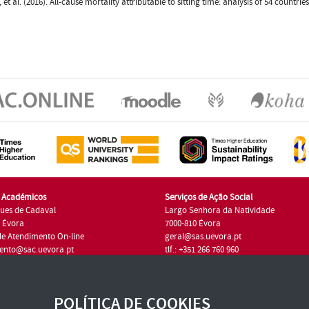
 et al. (2016). All-cause mortality attributable to sitting time: analysis of 54 countri
s Académicos
Serviços de Ação Social
ues de Cadaval
Largo Senhora da Natividade
7 Évora
7000-810 Évora
de Atendimento On-line
geral@sas.uevora.pt
ento@sac.uevora.pt
tlf.: +351 266 760 960
1 266 760 220
POLÍTICA DE COOKIES