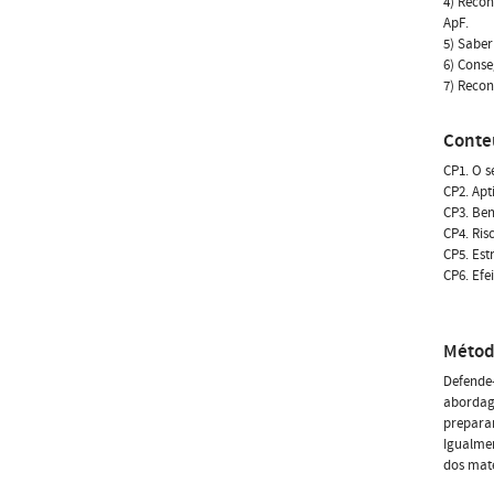
4) Recon
ApF.
5) Saber
6) Conse
7) Recon
Conte
CP1. O s
CP2. Apt
CP3. Ben
CP4. Ris
CP5. Est
CP6. Efe
Métod
Defende
abordage
preparar
Igualmen
dos mate