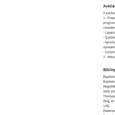
Avali
A avalia
1 - Prep
programa
conside
- Capaci
- Qualid
- Aprofu
apresent
- Cumpr
2 - Atit
Biblio
Baptista
Baptista
Magalhãe
55(8):14
Thompson,
Ding, et
1782.
Pedersen