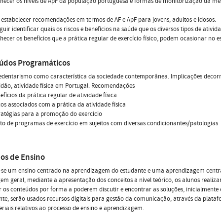
hecer os níveis de ApF da população portuguesa e formas de monitorização da mesm
 estabelecer recomendações em termos de AF e ApF para jovens, adultos e idosos.
guir identificar quais os riscos e benefícios na saúde que os diversos tipos de ativi
hecer os benefícios que a prática regular de exercício físico, podem ocasionar no 
údos Programáticos
edentarismo como característica da sociedade contemporânea. Implicações decorr
idão, atividade física em Portugal. Recomendações
efícios da prática regular de atividade física
cos associados com a prática da atividade física
ratégias para a promoção do exercício
ito de programas de exercício em sujeitos com diversas condicionantes/patologias
os de Ensino
-se um ensino centrado na aprendizagem do estudante e uma aprendizagem centr
m geral, mediante a apresentação dos conceitos a nível teórico, os alunos realiza
 os conteúdos por forma a poderem discutir e encontrar as soluções, inicialmente
te, serão usados recursos digitais para gestão da comunicação, através da plataf
riais relativos ao processo de ensino e aprendizagem.