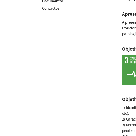
Documentos
Contactos
Apres
A presen
Exercíci
patologi
Objet
Objet
1) Ident
etc).
2) Carac
3) Recon
pedómetr