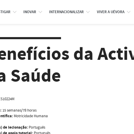
STIGAR
INOVAR
INTERNACIONALIZAR
VIVER A UÉVORA
enefícios da Acti
a Saúde
ES10224M
:
15 semanas/78 horas
ntífica:
Motricidade Humana
s) de lecionação:
Português
) de apoio tutorial:
Português