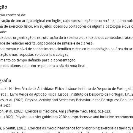
ação
ção constará de:
aração de um artigo original em Inglês, cuja apresentação decorrerá na ultima a
 de exercício físico, em sujeitos idosos ou portadores de alguma patologia e que 
rado:
dade de organização e estruturação do trabalho e qualidade dos conteúdos tratad
ade de redação escrita, capacidade de síntese e de clareza.
ndamento e nível de conhecimento científico e técnico-metodológico na área do 
ação e nas respostas ao docente e colegas
imento do tempo definido para a apresentação
ude dos alunos a que corresponderá a 5% da nota final.
grafia
 et al. H. Livro Verde da Actividade Física. Lisboa: Instituto de Desporto de Portugal, 
 et al., Livro Verde da Aptidão Física. Lisboa: Instituto de Desporto de Portugal, I.P.;
s, et al. (2023). Physical Activity and Sedentary Behavior in the Portuguese Popul
16-1422.
 et al. (2020). Exercise is medicine. Am j lifestyle med, 14(5), 511-523.
 al. (2020). Physical activity guidelines 2020: comprehensive and inclusive recommen
, & Saltin, (2015). Exercise as medicineevidence for prescribing exercise as therapy in