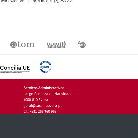
es worldwide. Am j of prev med, 51(2), 253-263.
Serviços Administrativos
Largo Senhora da Natividade
7000-810 Évora
geral@sadm.uevora.pt
tlf.: +351 266 760 966