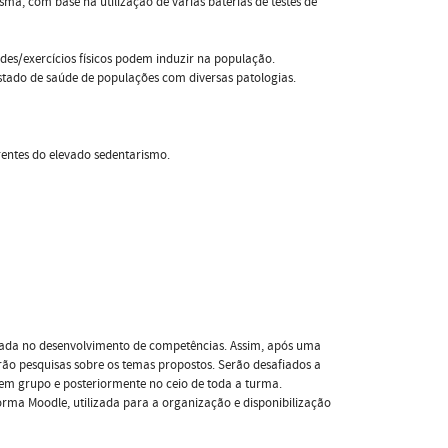
a, com base na utilização de várias baterias de testes de
dades/exercícios físicos podem induzir na população.
estado de saúde de populações com diversas patologias.
entes do elevado sedentarismo.
ada no desenvolvimento de competências. Assim, após uma
rão pesquisas sobre os temas propostos. Serão desafiados a
 em grupo e posteriormente no ceio de toda a turma.
orma Moodle, utilizada para a organização e disponibilização