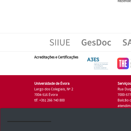
Rezende,
Acreditações e Certificações
Universidade de Évora
Serviço
Largo dos Colegiais, Nº 2
Rua Duq
7004-516 Évora
7000-57
tlf: +351 266 740 800
Balcão 
atendim
tlf.: +35