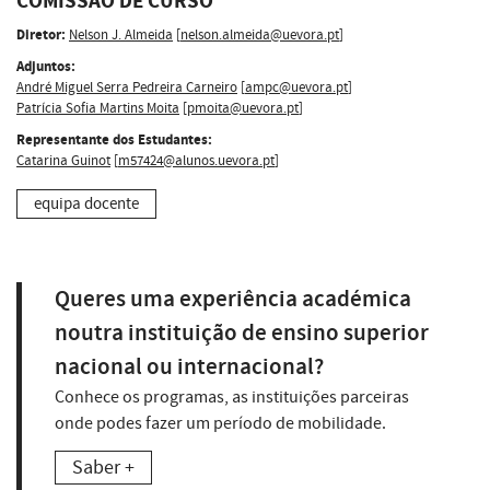
COMISSÃO DE CURSO
Diretor:
Nelson J. Almeida
[
nelson.almeida@uevora.pt
]
Adjuntos:
André Miguel Serra Pedreira Carneiro
[
ampc@uevora.pt
]
Patrícia Sofia Martins Moita
[
pmoita@uevora.pt
]
Representante dos Estudantes:
Catarina Guinot
[
m57424@alunos.uevora.pt
]
equipa docente
Queres uma experiência académica
noutra instituição de ensino superior
nacional ou internacional?
Conhece os programas, as instituições parceiras
onde podes fazer um período de mobilidade.
Saber +