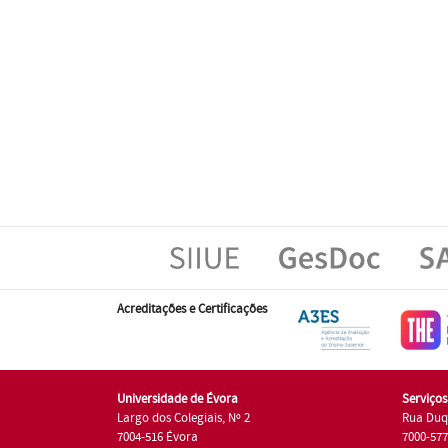
Acreditações e Certificações
Universidade de Évora
Serviço
Largo dos Colegiais, Nº 2
Rua Duq
7004-516 Évora
7000-57