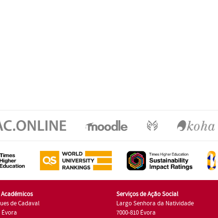
s Académicos
Serviços de Ação Social
ues de Cadaval
Largo Senhora da Natividade
7 Évora
7000-810 Évora