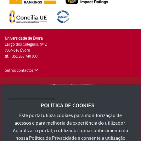
Universidade de Évora
Largo dos Colegiais, Nº 2
7004-516 Évora
tlf: +351 266 740 800
outros contactos
Universidade de Évora © 2026
Consulte os Termos e Condições e Política de Privacidade
POLÍTICA DE COOKIES
Declaração de Acessibilidade
Este portal utiliza cookies para monitorização de
acessos e para melhoria da experiência do utilizador.
Ao utilizar o portal, o utilizador toma conhecimento da
nossa
Política de Privacidade
e consente a utilização