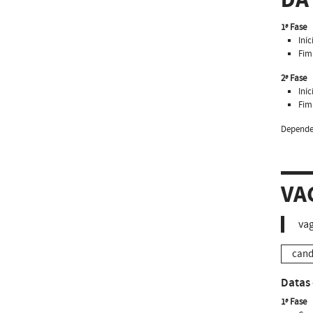
DA
1ª Fase
Iníc
Fim
2ª Fase
Iníc
Fim
Depende 
VA
vag
cand
Datas 
1ª Fase