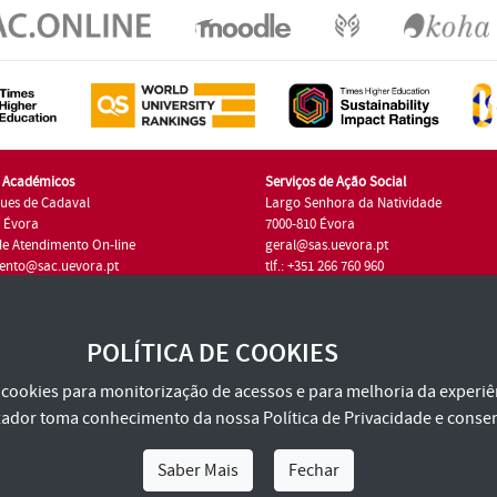
s Académicos
Serviços de Ação Social
ues de Cadaval
Largo Senhora da Natividade
7 Évora
7000-810 Évora
de Atendimento On-line
geral@sas.uevora.pt
ento@sac.uevora.pt
tlf.: +351 266 760 960
1 266 760 220
POLÍTICA DE COOKIES
za cookies para monitorização de acessos e para melhoria da experiên
tilizador toma conhecimento da nossa
Política de Privacidade
e consen
Saber Mais
Fechar