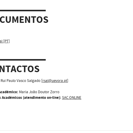
CUMENTOS
al [PT]
NTACTOS
Rui Paulo Vasco Salgado [
rsal@uevora.pt
]
Académico:
Maria João Doutor Zorro
s Académicos (atendimento on-line):
SAC.ONLINE