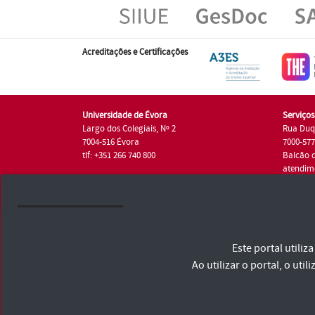
Acreditações e Certificações
Universidade de Évora
Serviço
Largo dos Colegiais, Nº 2
Rua Duq
7004-516 Évora
7000-57
tlf: +351 266 740 800
Balcão 
atendim
tlf.: +35
Universidade de Évora © 2026
Este portal utili
Consulte os Termos e Condições e Política de Privacidade
Declaração de Acessibilidade
Ao utilizar o portal, o u