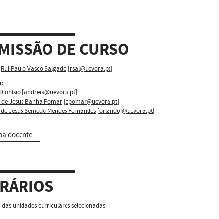
MISSÃO DE CURSO
Rui Paulo Vasco Salgado
[
rsal@uevora.pt
]
s:
Dionísio
[
andreia@uevora.pt
]
a de Jesus Banha Pomar
[
cpomar@uevora.pt
]
 de Jesus Semedo Mendes Fernandes
[
orlandoj@uevora.pt
]
pa docente
RÁRIOS
das unidades curriculares selecionadas.