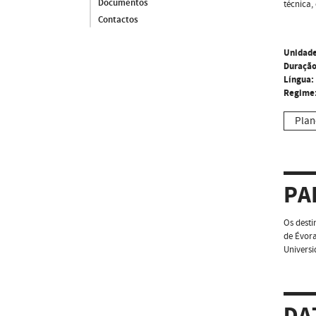
Documentos
técnica, 
Contactos
Unidade
Duração
Língua:
Regime
Plan
PA
Os desti
de Évora
Universi