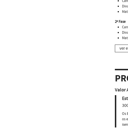
Can
Div
Mat
2ª Fase
Can
Div
Mat
ver e
PR
Valor 
Est
300
Os 
os 
ise