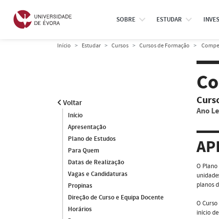
SOBRE
ESTUDAR
INVE
Início
Estudar
Cursos
Cursos de Formação
Competê
Co
Curs
Voltar
Ano Le
Início
Apresentação
Plano de Estudos
AP
Para Quem
Datas de Realização
O Plano 
Vagas e Candidaturas
unidades
planos 
Propinas
Direção de Curso e Equipa Docente
O Curso 
Horários
início d