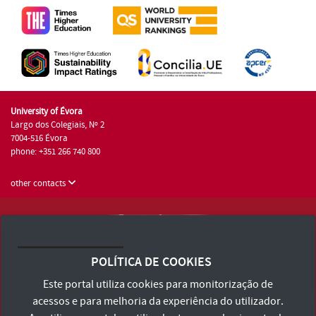
University of Évora
Largo dos Colegiais, Nº 2
7004-516 Évora
phone: +351 266 740 800
other contacts
University of Évora © 2026
Terms and Conditions and Privacy Policy
POLÍTICA DE COOKIES
Accessibility Statement
Este portal utiliza cookies para monitorização de
acessos e para melhoria da experiência do utilizador.