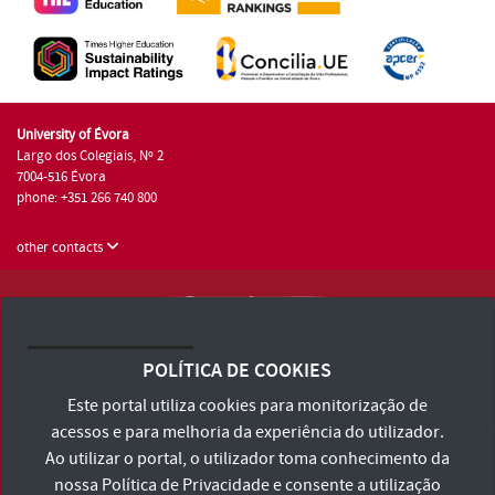
University of Évora
Largo dos Colegiais, Nº 2
7004-516 Évora
phone: +351 266 740 800
other contacts
University of Évora © 2026
Terms and Conditions and Privacy Policy
POLÍTICA DE COOKIES
Accessibility Statement
Este portal utiliza cookies para monitorização de
acessos e para melhoria da experiência do utilizador.
Ao utilizar o portal, o utilizador toma conhecimento da
nossa
Política de Privacidade
e consente a utilização