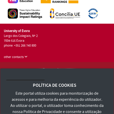
University of Évora
Largo dos Colegiais, Nº 2
7004-516 Évora
phone: +351 266 740 800
other contacts
University of Évora © 2026
Terms and Conditions and Privacy Policy
POLÍTICA DE COOKIES
Accessibility Statement
Este portal utiliza cookies para monitorização de
acessos e para melhoria da experiência do utilizador.
Ao utilizar o portal, o utilizador toma conhecimento da
nossa
Política de Privacidade
e consente a utilização