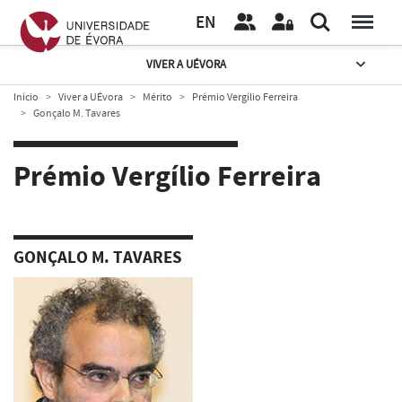
EN
VIVER A UÉVORA
Início
Viver a UÉvora
Mérito
Prémio Vergílio Ferreira
Gonçalo M. Tavares
Prémio Vergílio Ferreira
GONÇALO M. TAVARES